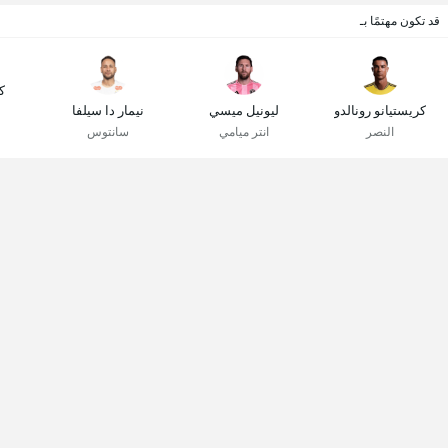
قد تكون مهتمًا بـ
ك
كريستيانو رونالدو
ليونيل ميسي
نيمار دا سيلفا
النصر
انتر ميامي
سانتوس