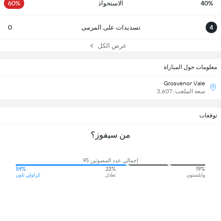
40%
الاستحواذ
60%
4
تسديدات على المرمى
0
عرض الكل
معلومات حول المباراة
Grosvenor Vale
سعة الملعب: 3,607
توقعات
من سيفوز؟
إجمالي عدد المصوتين 95
59%
22%
19%
وايلستون
تعادل
كراولي تاون