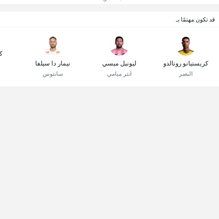
قد تكون مهتمًا بـ
ك
كريستيانو رونالدو
ليونيل ميسي
نيمار دا سيلفا
النصر
انتر ميامي
سانتوس