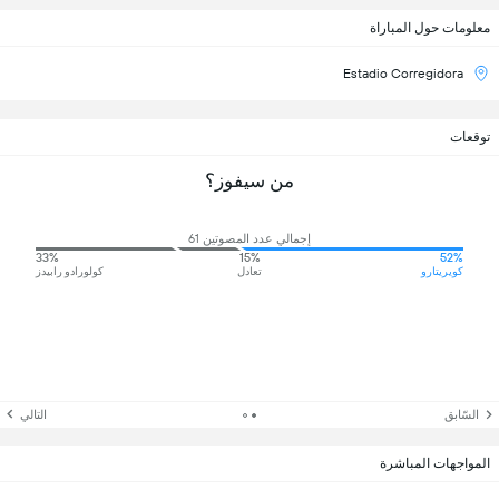
معلومات حول المباراة
Estadio Corregidora
توقعات
من سيفوز؟
إجمالي عدد المصوتين 61
33%
15%
52%
كويريتارو
تعادل
كولورادو رابيدز
السّابق
التالي
المواجهات المباشرة