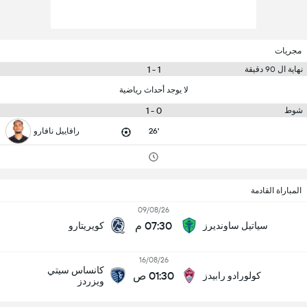
مجريات
1 - 1
نهاية ال 90 دقيقة
لا يوجد أحداث رياضية
0 - 1
شوط
26'
رافاييل نافارو
المباراة القادمة
09/08/26
07:30 م
سياتيل ساونديرز
كويريتارو
16/08/26
كانساس سيتي
01:30 ص
كولورادو رابيدز
ويزردز