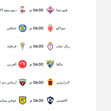
06:00 م
فيورنتينا
ديبورتيفو لاك
06:00 م
موناكو
خيتافي
06:00 م
ريال جيان
قرطبة
06:00 م
مالقا
العربي
06:00 م
لانزاروتي
أريناس دي غ
06:30 م
كافيسي
جوفي ستابيا