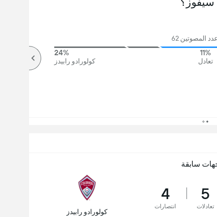
سيفوز؟
د المصوتين 62
24%
11%
تعادل
كولورادو رابيدز
هات سابقة
4
5
تعادلات
انتصارات
كولورادو رابيدز