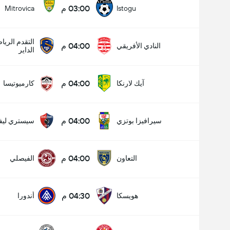
03:00 م
Mitrovica
Istogu
التقدم الري
04:00 م
النادي الأفريقي
الداير
04:00 م
آيك لارنكا
كارميوتيسا
04:00 م
سيرافيزا بوتزي
سيستري ليفا
04:00 م
التعاون
الفيصلي
04:30 م
هويسكا
أندورا