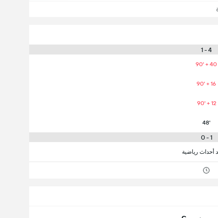
4 - 1
90' + 40
90' + 16
90' + 12
48'
1 - 0
د أحداث رياضية