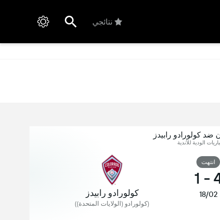
نتائجي
ون ضد كولورادو رابيدز
اريات الودية للأندية
انتهت
1
-
كولورادو رابيدز
18/02
(كولورادو (الولايات المتحدة))