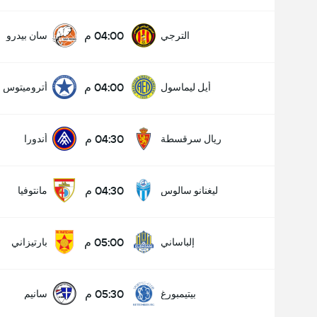
04:00 م
الترجي
سان بيدرو
04:00 م
أيل ليماسول
أتروميتوس
04:30 م
ريال سرقسطة
أندورا
04:30 م
ليغنانو سالوس
مانتوفيا
05:00 م
إلباساني
بارتيزاني
05:30 م
بيتيمبورغ
سانيم