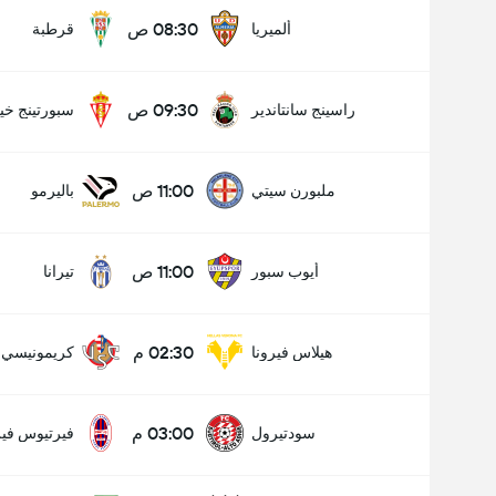
08:30 ص
ألميريا
قرطبة
09:30 ص
راسينج سانتاندير
سبورتينج خي
11:00 ص
ملبورن سيتي
باليرمو
11:00 ص
أيوب سبور
تيرانا
02:30 م
هيلاس فيرونا
كريمونيسي
03:00 م
سودتيرول
فيرتيوس فير