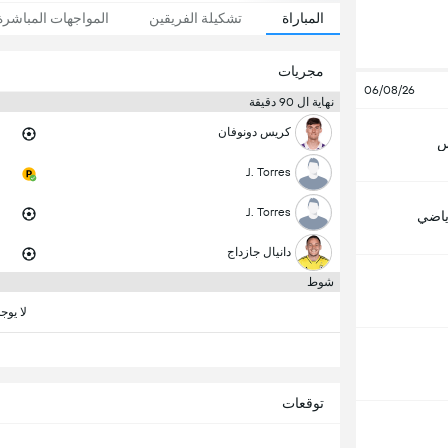
المباراة
تشكيلة الفريقين
المواجهات المباشرة
مجريات
06/08/26
نهاية ال 90 دقيقة
كريس دونوفان
س
J. Torres
J. Torres
رياضي
دانيال جازداج
شوط
لا يوج
توقعات