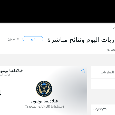
ز
اريات اليوم ونتائج مباشرة
تابع
2.14M
حظات
فيلادلفيا يوني
لمباريات
دولي, المب
4
فيلادلفيا يونيون
(بنسلفانيا (الولايات المتحدة))
06/08/26