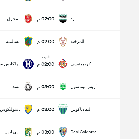
عدد الاهداف (2.5)
02:00 م
زد
المحرق
02:00 م
المرخية
السالمية
الغيت
02:00 م
كريمونيسي
إيراكليس سا
03:00 م
أريس ليماسول
السد
03:00 م
ليفادياكوس
بانيتوليكوس
03:00 م
Real Calepina
نادي ليون