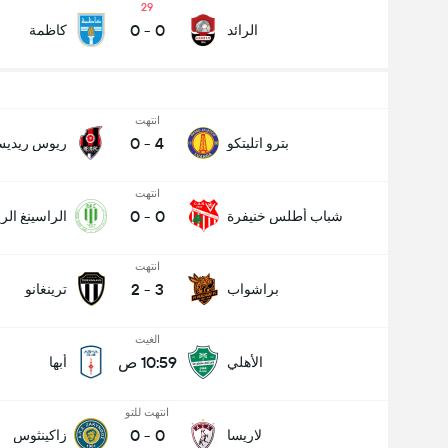
29
0
-
0
الرائد
كاظمة
انتهت
0
-
4
بترو اتليتكو
ريوس ريدي
انتهت
0
-
0
شباب أطلس خنيفرة
الراسينغ ال
انتهت
2
-
3
براشواب
ترينغانو
الغيت
10:59 ص
الأهلي
أبها
انتهت للتو
0
-
0
لاريسا
زاكينثوس