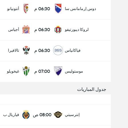
06:30 م
دوس إرمامانس سا
أنتونيانو
06:30 م
لروكا ديبورتيفو
أجياس
06:30 م
فياكانياس
تالافيرا
07:00 م
موستوليس
غيخويلو
جدول المباريات
08:00 ص
إنترسيتي
فياريال ب