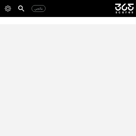
نتائجي