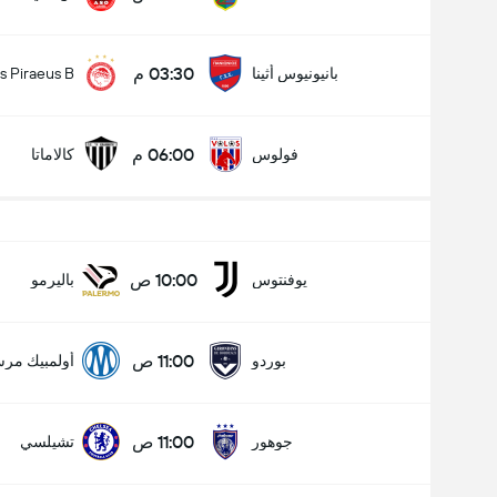
03:30 م
بانيونيوس أثينا
s Piraeus B
06:00 م
فولوس
كالاماتا
10:00 ص
يوفنتوس
باليرمو
11:00 ص
بوردو
أولمبيك مرسيل
11:00 ص
جوهور
تشيلسي