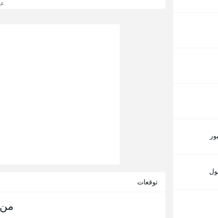
عرض
ور
ول
توقعات
من 