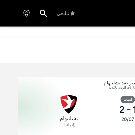
نتائجي
تر ضد تشلتنهام
اريات الودية للأندية
انتهت
2
-
تشلتنهام
20/07
(إنجلترا)