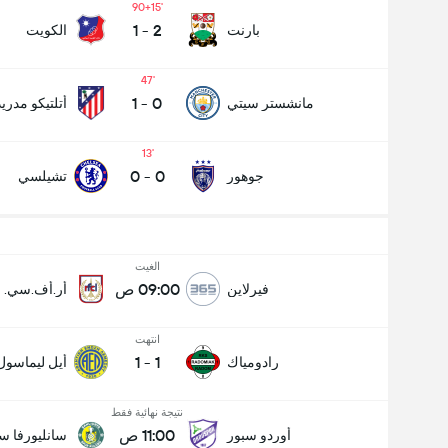
90+15
1
-
2
بارنت
الكويت
47
1
-
0
مانشستر سيتي
أتلتيكو مدريد
13
0
-
0
جوهور
تشيلسي
الغيت
09:00 ص
فيرلاين
أر.أف.سي. ل
انتهت
1
-
1
رادومياك
أيل ليماسول
نتيجة نهائية فقط
11:00 ص
أوردو سبور
سانليورفا س