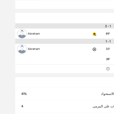
1 - 2
Abraham
89'
1 - 1
Abraham
33'
28'
الاستحواذ
41%
ت على المرمى
4