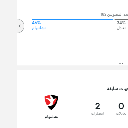
د المصوتين 182
46%
34%
تعادل
تشلتنهام
هات سابقة
2
0
تعادلات
انتصارات
تشلتنهام