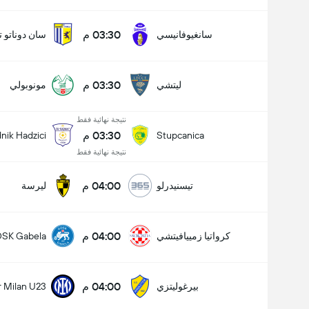
03:30 م
سانغيوفانيسي
سان دوناتو تا
03:30 م
ليتشي
مونوبولي
نتيجة نهائية فقط
03:30 م
nik Hadzici
Stupcanica
نتيجة نهائية فقط
04:00 م
تيسنيدرلو
ليرسة
04:00 م
كرواتيا زمييافيتشي
SK Gabela
04:00 م
بيرغوليتزي
r Milan U23