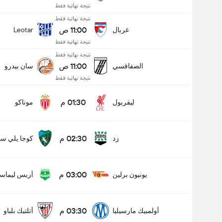
نتيجة نهائية فقط
نتيجة نهائية فقط
11:00 ص
غربال
Leotar
نتيجة نهائية فقط
نتيجة نهائية فقط
11:00 ص
الصفاقسي
سان بيدرو
نتيجة نهائية فقط
01:30 م
ليفربول
موناكو
02:30 م
زد
كوجا يلي سب
03:00 م
يونيون برلين
أريس ليماس
عدد الاهداف (2.5)
03:30 م
أولمبيك مارسيليا
أتلتيك بلباو