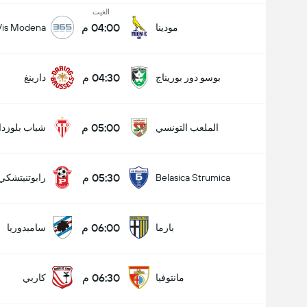
الغيت
04:00 م
مودينا
 Vis Modena
04:30 م
بوسو دور بوريناج
دارينغ
05:00 م
الملعب التونسي
شباب بلوزدا
05:30 م
Belasica Strumica
رابوتنيتشكي
06:00 م
بارما
سامبدوريا
06:30 م
مانتوفيا
كاربي