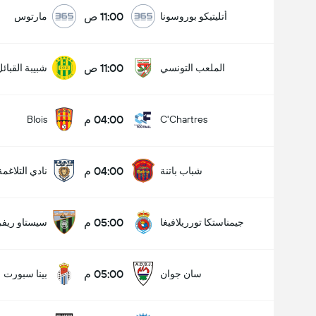
11:00 ص
أتليتيكو بوروسونا
مارتوس
11:00 ص
الملعب التونسي
شبيبة القبائ
04:00 م
Blois
C'Chartres
04:00 م
شباب باتنة
نادي التلاغمة
05:00 م
جيمناستكا تورريلافيغا
سيستاو ريفر
05:00 م
سان جوان
بينا سبورت