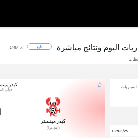
اريات اليوم ونتائج مباشرة
تابع
2.14M
حظات
كيدرمينس
لمباريات
دولي, المب
1
كيدرمينستر
(إنجلترا)
09/08/26