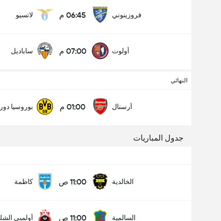
06:45 م
فروزينوني
لاتسيو
07:00 م
أولوت
ساباديل
النهائي
01:00 م
أرسنال
بوروسيا دور
جدول المباريات
11:00 ص
الخالدية
كاظمة
11:00 ص
السالمية
أولمبي الش