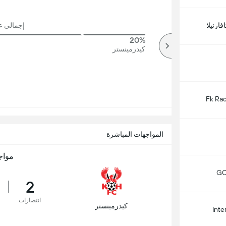
فارنيلا
إجمالي عد
20%
67%
أكثر
كيدرمينستر
Fk Rad
المواجهات المباشرة
مواج
GO
2
انتصارات
كيدرمينستر
Inte