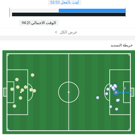
لُعِبَ بالفعل 52:53
الوقت الاجمالي 94:21
عرض الكل
خريطة التسديد