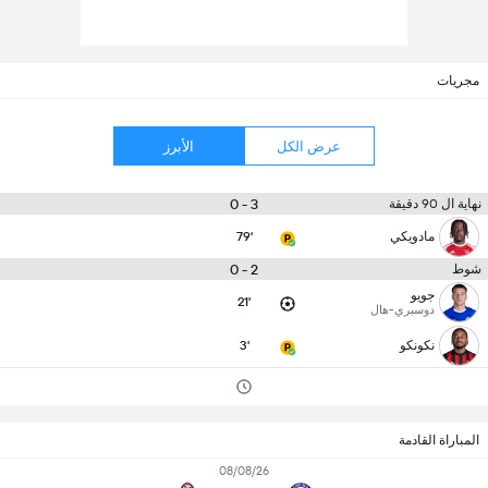
مجريات
عرض الكل
الأبرز
3 - 0
نهاية ال 90 دقيقة
مادويكي
79'
2 - 0
شوط
جويو
21'
دوسبري-هال
نكونكو
3'
المباراة القادمة
08/08/26