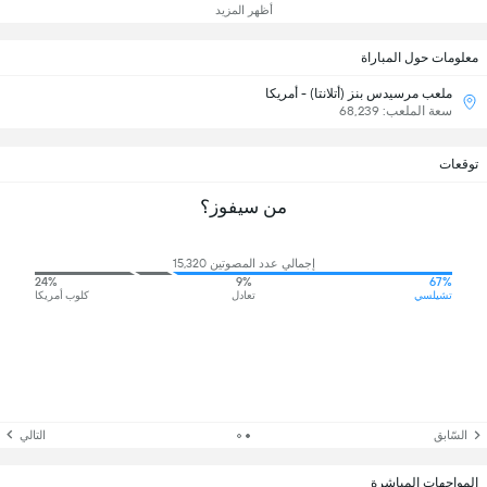
أظهر المزيد
معلومات حول المباراة
ملعب مرسيدس بنز (أتلانتا) - أمريكا
سعة الملعب: 68,239
توقعات
من سيفوز؟
إجمالي عدد المصوتين 15,320
24%
9%
67%
تشيلسي
تعادل
كلوب أمريكا
السّابق
التالي
المواجهات المباشرة