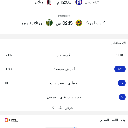
12:00 م
تشيلسي
ميلان
10/08/26
02:15 ص
كلوب أمريكا
بورتلاند تيمبرز
الإحصائيات
50%
الاستحواذ
50%
3.65
أهداف متوقعة
0.83
17
إجمالي التسديدات
10
9
تسديدات على المرمى
1
عرض الكل
وقت اللعب الفعلي