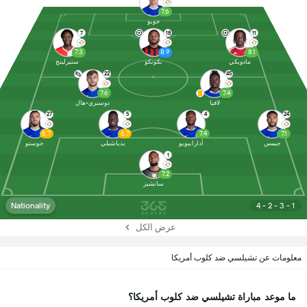
7.6
جويو
7
18
11
7.3
8.9
8.1
مادويكي
نكونكو
ستيرلينج
22
45
7.6
7.4
لافيا
دوسبري-هال
27
5
4
24
6.7
6.7
7.4
7.1
جيمس
أدارابيويو
بدياشيلي
جوستو
1
7.2
سانشيز
Nationality
4 - 2 - 3 - 1
عرض الكل
معلومات عن تشيلسي ضد كلوب أمريكا
ما موعد مباراة تشيلسي ضد كلوب أمريكا؟