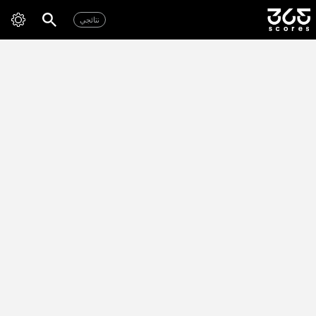
نتائجي