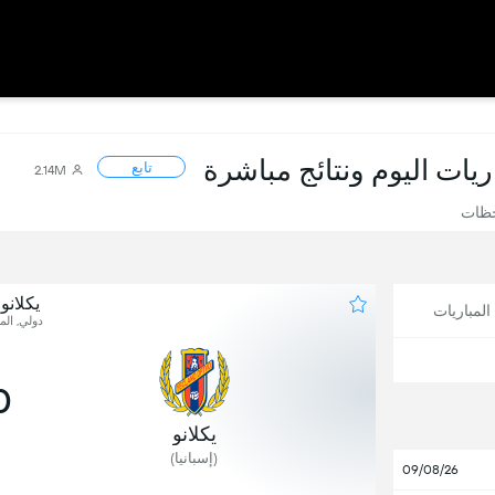
اريات اليوم ونتائج مباشرة
تابع
2.14M
حظات
يكلانو
لمباريات
دولي, المب
0
يكلانو
(إسبانيا)
09/08/26