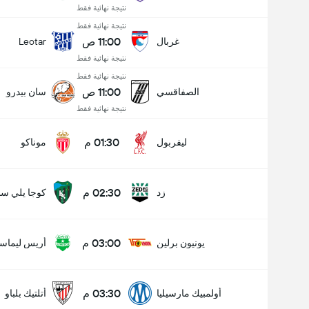
نتيجة نهائية فقط
نتيجة نهائية فقط
11:00 ص
غربال
Leotar
نتيجة نهائية فقط
نتيجة نهائية فقط
11:00 ص
الصفاقسي
سان بيدرو
نتيجة نهائية فقط
01:30 م
ليفربول
موناكو
02:30 م
زد
كوجا يلي سب
03:00 م
يونيون برلين
أريس ليماس
03:30 م
أولمبيك مارسيليا
أتلتيك بلباو