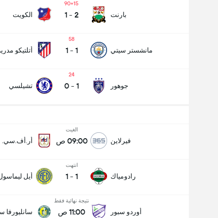
90+15
1
-
2
بارنت
الكويت
58
1
-
1
مانشستر سيتي
أتلتيكو مدريد
24
0
-
1
جوهور
تشيلسي
الغيت
09:00 ص
فيرلاين
أر.أف.سي. ل
انتهت
1
-
1
رادومياك
أيل ليماسول
نتيجة نهائية فقط
11:00 ص
أوردو سبور
سانليورفا س