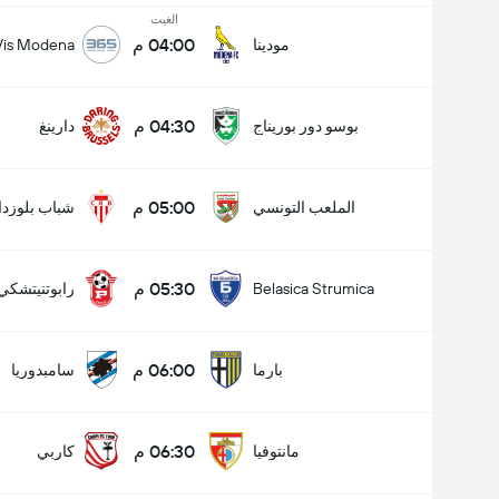
الغيت
04:00 م
مودينا
 Vis Modena
04:30 م
بوسو دور بوريناج
دارينغ
05:00 م
الملعب التونسي
شباب بلوزدا
05:30 م
Belasica Strumica
رابوتنيتشكي
06:00 م
بارما
سامبدوريا
06:30 م
مانتوفيا
كاربي