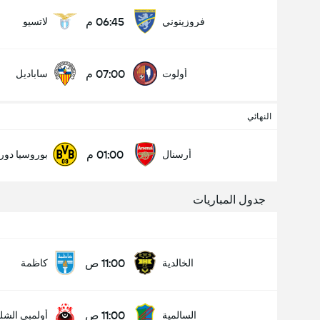
06:45 م
فروزينوني
لاتسيو
07:00 م
أولوت
ساباديل
النهائي
01:00 م
أرسنال
بوروسيا دور
جدول المباريات
11:00 ص
الخالدية
كاظمة
11:00 ص
السالمية
أولمبي الش