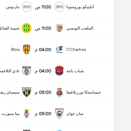
11:00 ص
أتليتيكو بوروسونا
مارتوس
11:00 ص
الملعب التونسي
شبيبة القبائ
04:00 م
Blois
C'Chartres
04:00 م
شباب باتنة
نادي التلاغمة
05:00 م
جيمناستكا تورريلافيغا
سيستاو ريفر
05:00 م
سان جوان
بينا سبورت