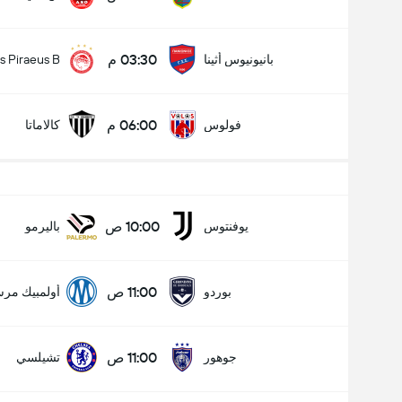
03:30 م
بانيونيوس أثينا
s Piraeus B
06:00 م
فولوس
كالاماتا
10:00 ص
يوفنتوس
باليرمو
11:00 ص
بوردو
أولمبيك مرسيل
11:00 ص
جوهور
تشيلسي