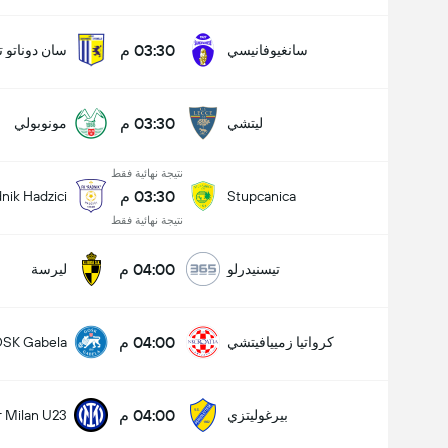
03:30 م
سانغيوفانيسي
سان دوناتو تا
03:30 م
ليتشي
مونوبولي
نتيجة نهائية فقط
03:30 م
nik Hadzici
Stupcanica
نتيجة نهائية فقط
04:00 م
تيسنيدرلو
ليرسة
04:00 م
كرواتيا زمييافيتشي
SK Gabela
04:00 م
بيرغوليتزي
r Milan U23