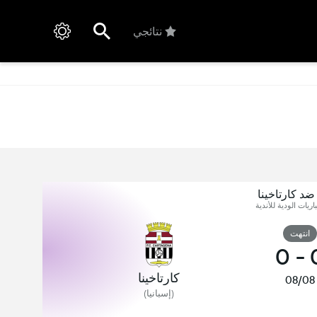
نتائجي
 ضد كارتاخينا
اريات الودية للأندية
انتهت
0
-
كارتاخينا
08/08
(إسبانيا)