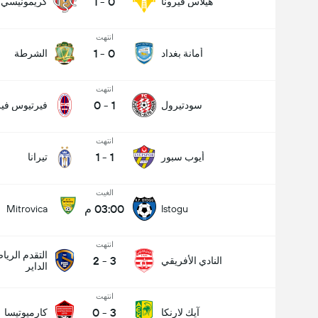
1
-
0
هيلاس فيرونا
كريمونيسي
انتهت
1
-
0
أمانة بغداد
الشرطة
انتهت
0
-
1
سودتيرول
فيرتيوس فير
انتهت
1
-
1
أيوب سبور
تيرانا
الغيت
03:00 م
Mitrovica
Istogu
انتهت
التقدم الري
2
-
3
النادي الأفريقي
الداير
انتهت
0
-
3
آيك لارنكا
كارميوتيسا