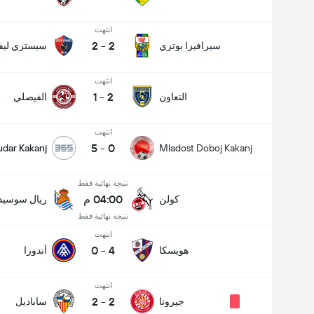
انتهت
2
-
2
سيرافيزا بوتزي
سيستري ليفا
انتهت
1
-
2
التعاون
الفيصلي
انتهت
5
-
0
udar Kakanj
Mladost Doboj Kakanj
نتيجة نهائية فقط
04:00 م
كولن
ريال سوسيدا
نتيجة نهائية فقط
انتهت
0
-
4
هويسكا
أندورا
انتهت
2
-
2
جيرونا
ساباديل