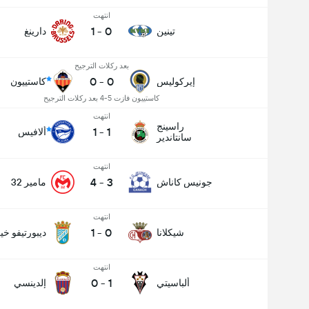
انتهت
1
-
0
تينين
دارينغ
بعد ركلات الترجيح
0
-
0
إيركوليس
كاستييون
كاستييون فازت 5-4 بعد ركلات الترجيح
انتهت
راسينج
1
-
1
ألافيس
سانتاندير
انتهت
4
-
3
جونيس كاناش
مامير 32
انتهت
1
-
0
شيكلانا
ديبورتيفو خ
انتهت
0
-
1
ألباسيتي
إلدينسي