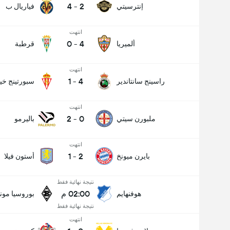
4
-
2
إنترسيتي
فياريال ب
انتهت
0
-
4
ألميريا
قرطبة
انتهت
1
-
4
راسينج سانتاندير
سبورتينج خي
انتهت
2
-
0
ملبورن سيتي
باليرمو
انتهت
1
-
2
بايرن ميونخ
أستون فيلا
نتيجة نهائية فقط
02:00 م
هوفنهايم
بوروسيا مون
نتيجة نهائية فقط
انتهت