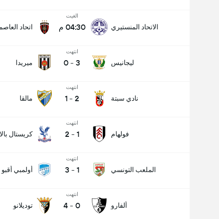
الغيت
04:30 م
الاتحاد المنستيري
اتحاد العاصم
انتهت
0
-
3
ليجانيس
ميريدا
انتهت
1
-
2
نادي سبتة
مالقا
انتهت
2
-
1
فولهام
كريستال بال
انتهت
3
-
1
الملعب التونسي
أولمبي أقبو
انتهت
4
-
0
ألفارو
توديلانو