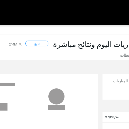
اريات اليوم ونتائج مباشرة
تابع
2.14M
حظات
لمباريات
07/08/26