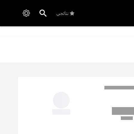
نتائجي