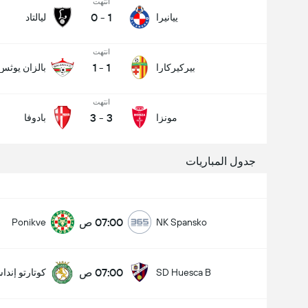
انتهت
0
-
1
ييانيرا
ليالتاد
انتهت
1
-
1
بيركيركارا
بالزان يوثس
انتهت
3
-
3
مونزا
بادوفا
جدول المباريات
07:00 ص
Ponikve
NK Spansko
07:00 ص
SD Huesca B
كوتارتو إندا