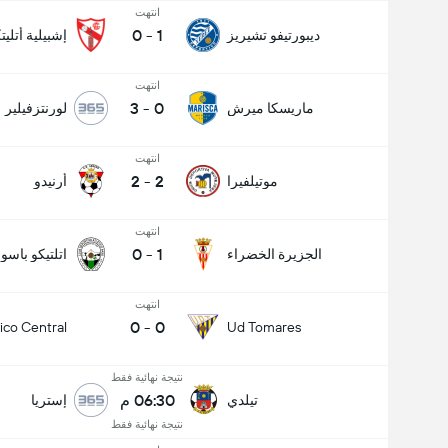
انتهت
0
-
1
ديبورتيفو تشيريز
إشبيلية أتليت
انتهت
3
-
0
ماريسكا ميرش
لورنتزفيلير
انتهت
2
-
2
موتيلفيرا
أرنيدو
انتهت
0
-
1
الجزيرة الخضراء
اتلتيكو باسو
انتهت
0
-
0
tico Central
Ud Tomares
نتيجة نهائية فقط
06:30 م
تيلدي
إستريا
نتيجة نهائية فقط