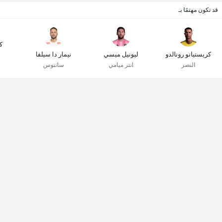
قد تكون مهتمًا بـ
ك
كريستيانو رونالدو
ليونيل ميسي
نيمار دا سيلفا
النصر
انتر ميامي
سانتوس