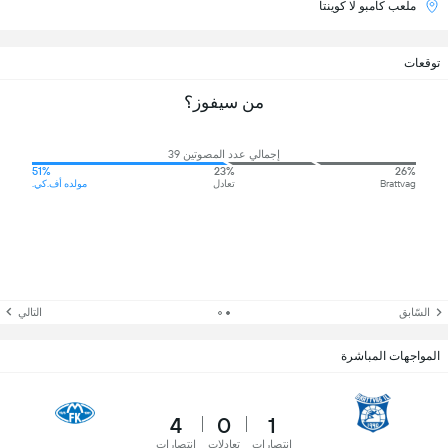
ملعب كامبو لا كوينتا
توقعات
من سيفوز؟
إجمالي عدد المصوتين 39
51%
23%
26%
Brattvag
تعادل
مولده أف.كي.
السّابق
التالي
المواجهات المباشرة
4
0
1
انتصارات
تعادلات
انتصارات