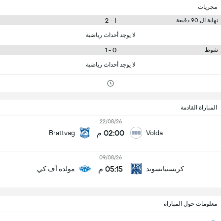
مجريات
1 - 2
نهاية ال 90 دقيقة
لا يوجد أحداث رياضية
0 - 1
شوط
لا يوجد أحداث رياضية
المباراة القادمة
22/08/26
02:00 م
Brattvag
Volda
09/08/26
05:15 م
كريستيانسوند
مولده أف.كي.
معلومات حول المباراة