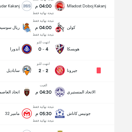
04:00 م
udar Kakanj
Mladost Doboj Kakanj
نتيجة نهائية فقط
نتيجة نهائية فقط
04:00 م
كولن
ريال سوسيدا
نتيجة نهائية فقط
انتهت للتو
0
-
4
هويسكا
أندورا
انتهت للتو
2
-
2
جيرونا
ساباديل
الغيت
04:30 م
الاتحاد المنستيري
اتحاد العاصم
نتيجة نهائية فقط
05:30 م
جونيس كاناش
مامير 32
نتيجة نهائية فقط