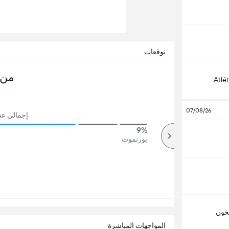
توقعات
من 
Atlé
07/08/26
إجمالي عدد 
9%
82%
أكثر
بورنموث
خون
المواجهات المباشرة