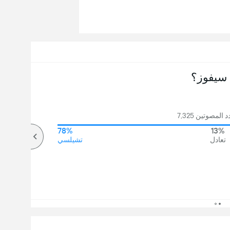
سيفوز؟
المصوتين 7,325
78%
13%
تعادل
تشيلسي