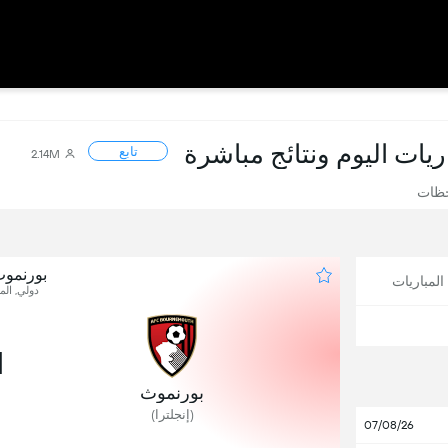
اريات اليوم ونتائج مباشرة
تابع
2.14M
حظات
بورنمو
لمباريات
دولي, المب
1
بورنموث
(إنجلترا)
07/08/26