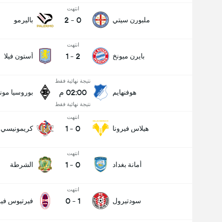
انتهت
2
-
0
ملبورن سيتي
باليرمو
انتهت
1
-
2
بايرن ميونخ
أستون فيلا
نتيجة نهائية فقط
02:00 م
هوفنهايم
بوروسيا مون
نتيجة نهائية فقط
انتهت
1
-
0
هيلاس فيرونا
كريمونيسي
انتهت
1
-
0
أمانة بغداد
الشرطة
انتهت
0
-
1
سودتيرول
فيرتيوس فير