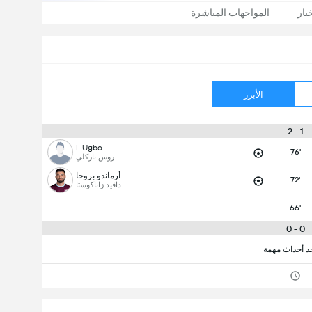
بار
المواجهات المباشرة
الأبرز
1 - 2
I. Ugbo
76'
روس باركلي
أرماندو بروجا
72'
دافيد زاباكوستا
66'
0 - 0
جد أحداث مهمة