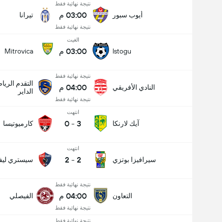
نتيجة نهائية فقط
03:00 م
أيوب سبور
تيرانا
نتيجة نهائية فقط
الغيت
03:00 م
Mitrovica
Istogu
نتيجة نهائية فقط
التقدم الري
04:00 م
النادي الأفريقي
الداير
نتيجة نهائية فقط
انتهت
0
-
3
آيك لارنكا
كارميوتيسا
انتهت
2
-
2
سيرافيزا بوتزي
سيستري ليفا
نتيجة نهائية فقط
04:00 م
التعاون
الفيصلي
نتيجة نهائية فقط
نتيجة نهائية فقط