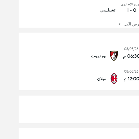
وري الإنجليزي
0 - 1
تشيلسي
 الكل
08/08/26
06:3 م
بورنموث
08/08/26
12:0 م
ميلان