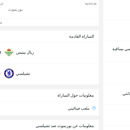
14/09/24
الد
بورنموث
عرض
المباراة القادمة
اضي بساقية
0
ريال بيتيس
0
تشيلسي
نتي
معلومات حول المباراة
ملعب فيتاليتي
معلومات عن بورنموث ضد تشيلسي