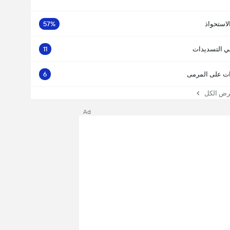
لاستحواذ
57%
ي التسديدات
11
ت على المرمى
6
 الكل
Ad