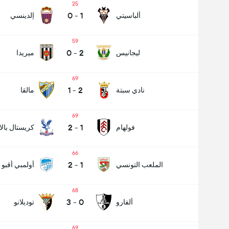
25
0
-
1
ألباسيتي
إلدينسي
59
0
-
2
ليجانيس
ميريدا
69
1
-
2
نادي سبتة
مالقا
69
2
-
1
فولهام
كريستال بال
66
2
-
1
الملعب التونسي
أولمبي أقبو
68
3
-
0
ألفارو
توديلانو
69