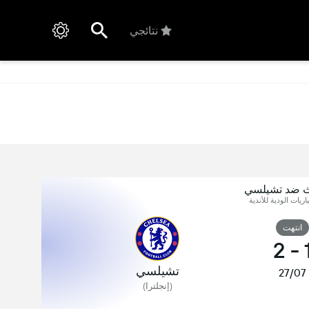
نتائجي
ث ضد تشيلسي
اريات الودية للأندية
انتهت
2
-
تشيلسي
27/07
(إنجلترا)