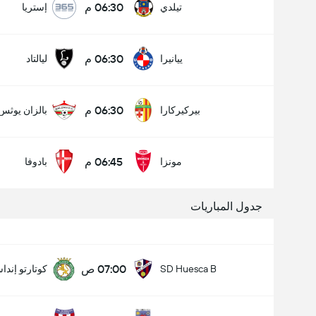
06:30 م
تيلدي
إستريا
06:30 م
ييانيرا
ليالتاد
06:30 م
بيركيركارا
بالزان يوثس
06:45 م
مونزا
بادوفا
جدول المباريات
07:00 ص
SD Huesca B
كوتارتو إندا