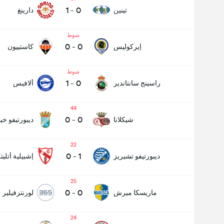
1
-
0
تينين
دارينغ
شوط
0
-
0
إيركوليس
كاستييون
شوط
1
-
0
راسينج سانتاندير
ألافيس
44
0
-
0
شيكلانا
ديبورتيفو خ
22
0
-
1
ديبورتيفو تشيريز
إشبيلية أتليت
25
0
-
0
ماريسكا ميرش
لورنتزفيلير
24