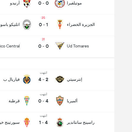
0
-
0
موتيلفيرا
أرنيدو
25
0
-
1
الجزيرة الخضراء
اتلتيكو باسو
31
عدد الاهداف (2.5)
0
-
0
tico Central
Ud Tomares
إجمالي عدد المصوتين 625
انتهت
4
-
2
إنترسيتي
فياريال ب
انتهت
0
-
4
ألميريا
قرطبة
انتهت
1
-
4
راسينج سانتاندير
سبورتينج خي