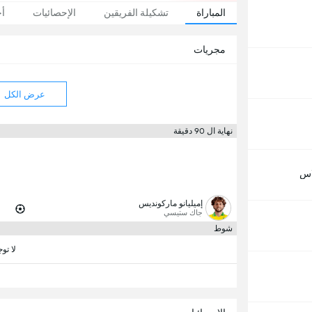
المباراة
تشكيلة الفريقين
الإحصائيات
أخ
مجريات
عرض الكل
نهاية ال 90 دقيقة
اس
إميليانو ماركونديس
جاك ستيسي
شوط
لا تو