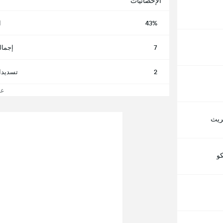
الإحصائيات
43%
ا
7
إجمال
2
تسديدا
عرض
يريث
كو