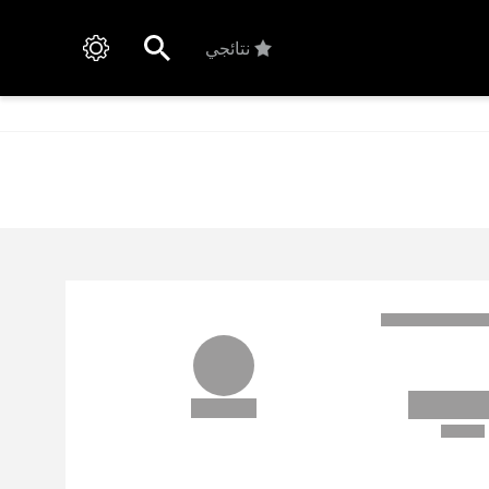
نتائجي