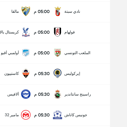
05:00 م
نادي سبتة
مالقا
05:00 م
فولهام
كريستال بال
05:00 م
الملعب التونسي
أولمبي أقبو
05:30 م
إيركوليس
كاستييون
05:30 م
راسينج سانتاندير
ألافيس
05:30 م
جونيس كاناش
مامير 32