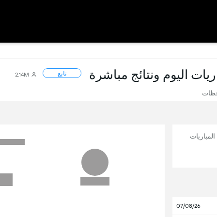
اريات اليوم ونتائج مباشرة
تابع
2.14M
حظات
لمباريات
07/08/26