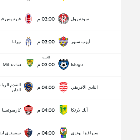
03:00 م
سودتيرول
فيرتيوس فير
03:00 م
أيوب سبور
تيرانا
الغيت
03:00 م
Mitrovica
Istogu
التقدم الري
04:00 م
النادي الأفريقي
الداير
04:00 م
آيك لارنكا
كارميوتيسا
04:00 م
سيرافيزا بوتزي
سيستري ليفا