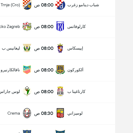
08:00 ص
شباب دينامو زغرب
Trnje (Cro)
08:00 ص
كارلوفاتس
cko Zagreb
08:00 ص
إييسكاس
ليغانيس ب
08:00 ص
ألكوركون
نافالكارنيرو
08:00 ص
كارتاغينا ب
لوس جاراس
08:30 ص
لوميزاني
Crema