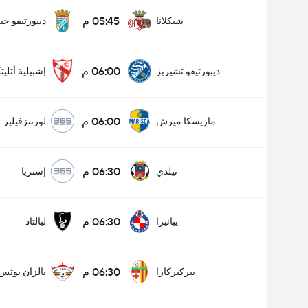
05:45 م
شيكلانا
ديبورتيفو خ
06:00 م
ديبورتيفو تشيريز
إشبيلية أتليت
06:00 م
ماريسكا ميرش
لورنتزفيلير
06:30 م
تيلدي
إستريا
06:30 م
ييانيرا
ليالتاد
06:30 م
بيركيركارا
بالزان يوثس