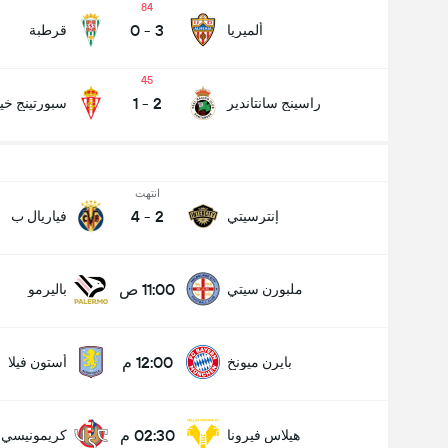
84
0
-
3
ألميريا
قرطبة
45
1
-
2
راسينج سانتاندير
سبورتينج خي
انتهت
4
-
2
إنترسيتي
فياريال ب
11:00 ص
ملبورن سيتي
باليرمو
12:00 م
بايرن ميونخ
أستون فيلا
02:30 م
هيلاس فيرونا
كريمونيسي