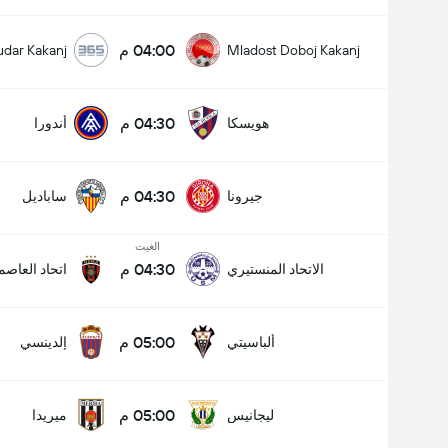
04:00 م
udar Kakanj
Mladost Doboj Kakanj
04:30 م
هويسكا
أندورا
04:30 م
جيرونا
ساباديل
الغيت
04:30 م
الاتحاد المنستيري
اتحاد العاصم
05:00 م
ألباسيتي
إلدينسي
05:00 م
ليجانيس
ميريدا