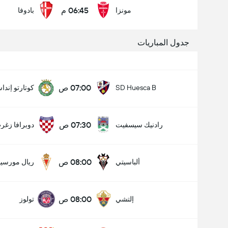
06:45 م
مونزا
بادوفا
جدول المباريات
07:00 ص
SD Huesca B
كوتارتو إندا
07:30 ص
رادنيك سيسفيت
دوبرافا زغر
08:00 ص
ألباسيتي
ريال مورسيا
08:00 ص
إلتشي
تولوز