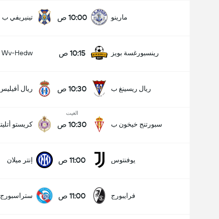
10:00 ص
مارينو
تينيريفي ب
10:15 ص
رينسبورغسة بويز
Wv-Hedw
10:30 ص
ريال ريسينغ ب
ريال أفيليس
الغيت
10:30 ص
سبورتنج خيخون ب
كريستو أتليت
11:00 ص
يوفنتوس
إنتر ميلان
11:00 ص
فرايبورج
ستراسبورج