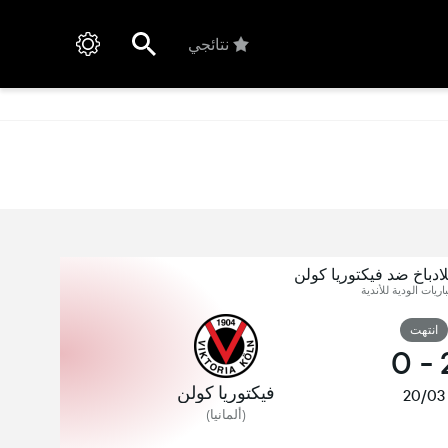
نتائجي
دباخ ضد فيكتوريا كولن
اريات الودية للأندية
انتهت
0
-
فيكتوريا كولن
20/03
(ألمانيا)