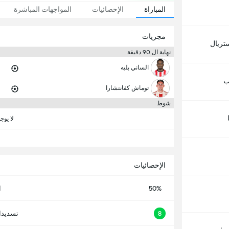
المباراة
الإحصائيات
المواجهات المباشرة
مجريات
ستريال
نهاية ال 90 دقيقة
الساني بليه
ب
توماش كفانتشارا
شوط
لا يوج
الإحصائيات
50%
ا
8
تسديدا