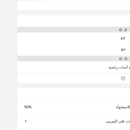
2 - 0
63'
47'
0 - 0
د أحداث رياضية
لاستحواذ
50%
ت على المرمى
1