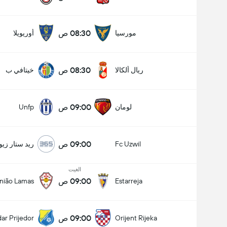
08:30 ص
مورسيا
أوريويلا
08:30 ص
ريال ألكالا
خيتافي ب
09:00 ص
لومان
Unfp
09:00 ص
Fc Uzwil
ريد ستار زيو
الغيت
09:00 ص
nião Lamas
Estarreja
09:00 ص
ar Prijedor
Orijent Rijeka