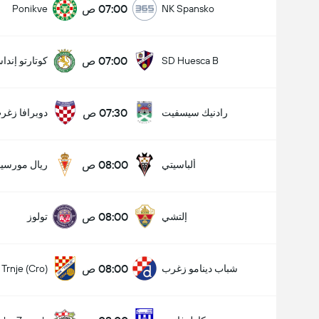
07:00 ص
Ponikve
NK Spansko
07:00 ص
SD Huesca B
كوتارتو إندا
07:30 ص
رادنيك سيسفيت
دوبرافا زغر
08:00 ص
ألباسيتي
ريال مورسيا
08:00 ص
إلتشي
تولوز
08:00 ص
شباب دينامو زغرب
Trnje (Cro)