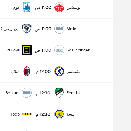
11:00 ص
لوفتشين
كوم
11:00 ص
Maliqi
بيرباريمي كو
11:00 ص
Old Boys
Sc Binningen
12:00 م
تشيلسي
ميلان
12:30 م
Berkum
Eemdijk
12:30 م
ليسة
Togb