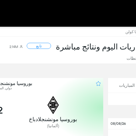
ا كولن
اريات اليوم ونتائج مباشرة
تابع
2.14M
حظات
بوروسيا مونشنجلا
لمباريات
دولي, المب
2
بوروسيا مونشنجلادباخ
08/08/26
(ألمانيا)