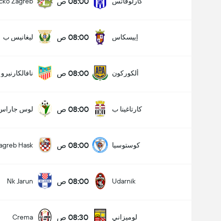
08:00 ص
كارلوفاتس
cko Zagreb
08:00 ص
إييسكاس
ليغانيس ب
08:00 ص
ألكوركون
نافالكارنيرو
08:00 ص
كارتاغينا ب
لوس جاراس
08:00 ص
كوستوسيا
agreb Hask
08:00 ص
Nk Jarun
Udarnik
عدد الاهداف (2.5)
08:30 ص
لوميزاني
Crema