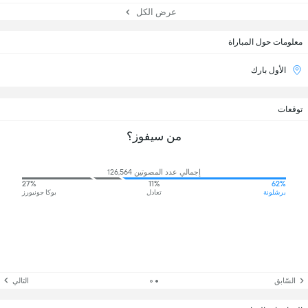
عرض الكل
معلومات حول المباراة
الأول بارك
توقعات
من سيفوز؟
إجمالي عدد المصوتين 126,564
27%
11%
62%
برشلونة
تعادل
بوكا جونيورز
السّابق
التالي