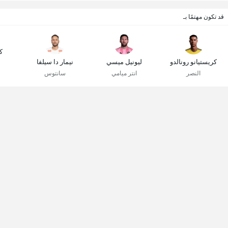
قد تكون مهتمًا بـ
ك
كريستيانو رونالدو
ليونيل ميسي
نيمار دا سيلفا
النصر
انتر ميامي
سانتوس