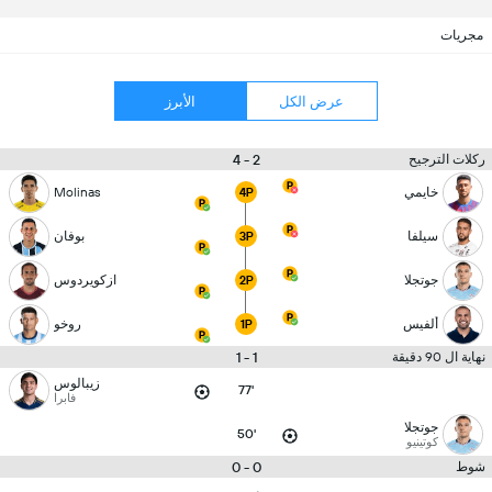
مجريات
عرض الكل
الأبرز
2 - 4
ركلات الترجيح
خايمي
Molinas
4P
سيلفا
بوفان
3P
جوتجلا
ازكويردوس
2P
ألفيس
روخو
1P
1 - 1
نهاية ال 90 دقيقة
زيبالوس
77'
فابرا
جوتجلا
50'
كوتينيو
0 - 0
شوط