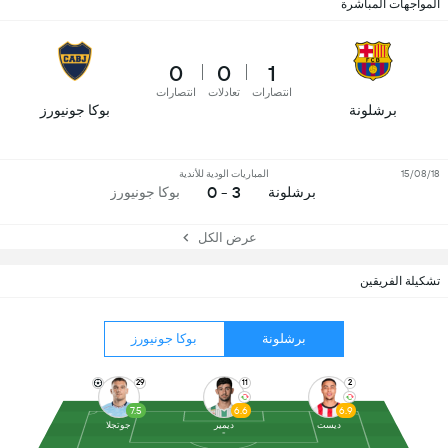
المواجهات المباشرة
0
0
1
انتصارات
تعادلات
انتصارات
برشلونة
بوكا جونيورز
15/08/18
المباريات الودية للأندية
3 - 0
برشلونة
بوكا جونيورز
عرض الكل
تشكيلة الفريقين
برشلونة
بوكا جونيورز
29
11
2
7.5
6.6
6.9
ديست
ديمير
جوتجلا