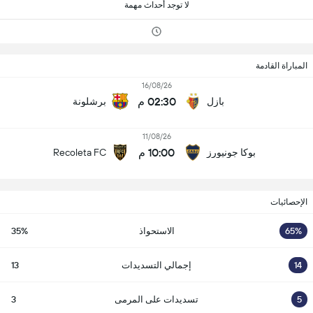
لا توجد أحداث مهمة
المباراة القادمة
16/08/26
02:30 م
بازل
برشلونة
11/08/26
10:00 م
بوكا جونيورز
Recoleta FC
الإحصائيات
65%
الاستحواذ
35%
14
إجمالي التسديدات
13
5
تسديدات على المرمى
3