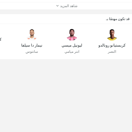
شاهد المزيد
قد تكون مهتمًا بـ
ك
كريستيانو رونالدو
ليونيل ميسي
نيمار دا سيلفا
النصر
انتر ميامي
سانتوس