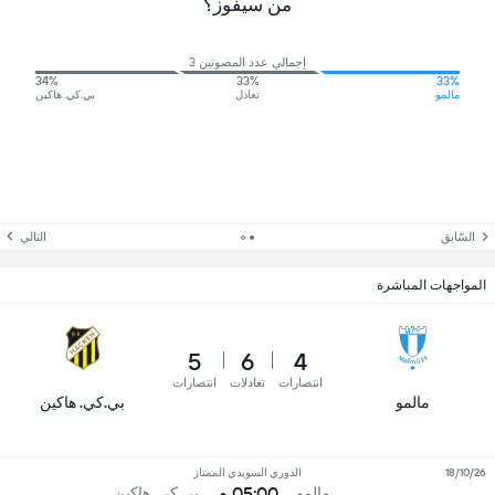
من سيفوز؟
إجمالي عدد المصوتين 3
34%
33%
33%
مالمو
تعادل
بي.كي. هاكين
السّابق
التالي
المواجهات المباشرة
5
6
4
انتصارات
تعادلات
انتصارات
مالمو
بي.كي. هاكين
18/10/26
الدوري السويدي الممتاز
05:00 م
مالمو
بي.كي. هاكين