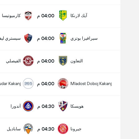
04:00 م
آيك لارنكا
كارميوتيسا
04:00 م
سيرافيزا بوتزي
سيستري ليفا
04:00 م
التعاون
الفيصلي
04:00 م
udar Kakanj
Mladost Doboj Kakanj
04:30 م
هويسكا
أندورا
04:30 م
جيرونا
ساباديل