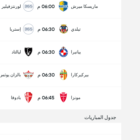
06:00 م
ماريسكا ميرش
لورنتزفيلير
06:30 م
تيلدي
إستريا
06:30 م
ييانيرا
ليالتاد
06:30 م
بيركيركارا
بالزان يوثس
06:45 م
مونزا
بادوفا
جدول المباريات