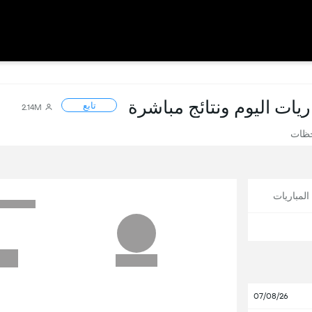
اريات اليوم ونتائج مباشرة
تابع
2.14M
حظات
لمباريات
07/08/26