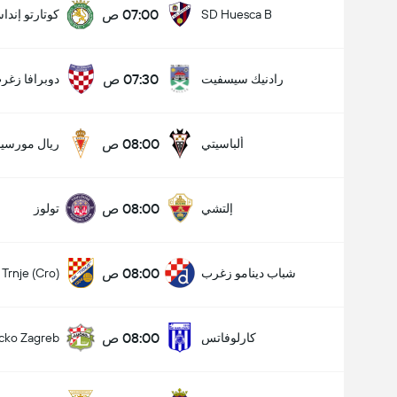
07:00 ص
SD Huesca B
كوتارتو إندا
07:30 ص
رادنيك سيسفيت
دوبرافا زغر
08:00 ص
ألباسيتي
ريال مورسيا
08:00 ص
إلتشي
تولوز
08:00 ص
شباب دينامو زغرب
Trnje (Cro)
08:00 ص
كارلوفاتس
cko Zagreb