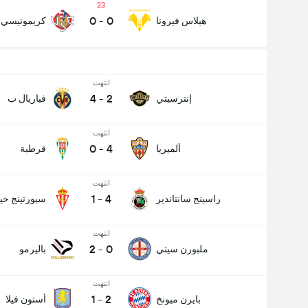
23
0
-
0
هيلاس فيرونا
كريمونيسي
انتهت
4
-
2
إنترسيتي
فياريال ب
انتهت
0
-
4
ألميريا
قرطبة
انتهت
1
-
4
راسينج سانتاندير
سبورتينج خي
انتهت
2
-
0
ملبورن سيتي
باليرمو
انتهت
1
-
2
بايرن ميونخ
أستون فيلا