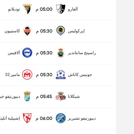
05:00 م
ألفارو
توديلانو
05:30 م
إيركوليس
كاستييون
05:30 م
راسينج سانتاندير
ألافيس
05:30 م
جونيس كاناش
مامير 32
05:45 م
شيكلانا
ديبورتيفو خ
06:00 م
ديبورتيفو تشيريز
إشبيلية أتليت