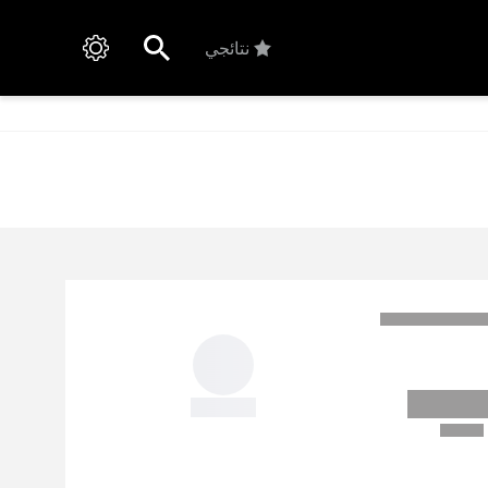
نتائجي