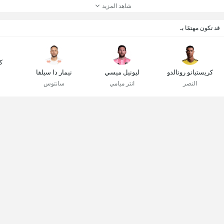
شاهد المزيد
قد تكون مهتمًا بـ
ك
كريستيانو رونالدو
ليونيل ميسي
نيمار دا سيلفا
النصر
انتر ميامي
سانتوس