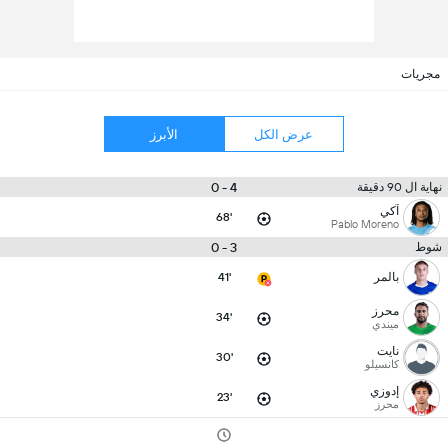
مجريات
عرض الكل
الأبرز
4 - 0
نهاية ال 90 دقيقة
آكي
68'
Pablo Moreno
3 - 0
شوط
بالمر
41'
محرز
34'
ميندي
نايت
30'
كانسيلو
إدوزي
23'
محرز