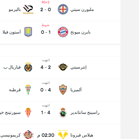
90+3
2
-
0
ملبورن سيتي
باليرمو
شوط
0
-
1
بايرن ميونخ
أستون فيلا
انتهت
4
-
2
إنترسيتي
فياريال ب
انتهت
0
-
4
ألميريا
قرطبة
انتهت
1
-
4
راسينج سانتاندير
سبورتينج خي
02:30 م
هيلاس فيرونا
كريمونيسي