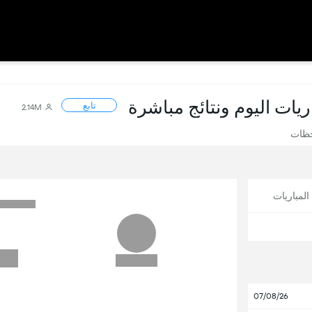
اريات اليوم ونتائج مباشرة
تابع
2.14M
حظات
لمباريات
07/08/26