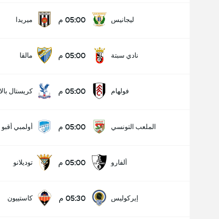
05:00 م
ليجانيس
ميريدا
05:00 م
نادي سبتة
مالقا
05:00 م
فولهام
كريستال بال
05:00 م
الملعب التونسي
أولمبي أقبو
05:00 م
ألفارو
توديلانو
05:30 م
إيركوليس
كاستييون