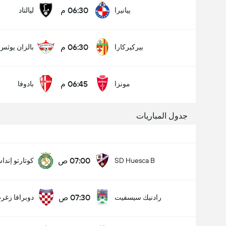
06:30 م
ييانيرا
ليالتاد
06:30 م
بيركيركارا
بالزان يوثس
06:45 م
مونزا
بادوفا
جدول المباريات
07:00 ص
SD Huesca B
كوتارتو إندا
07:30 ص
رادنيك سيسفيت
دوبرافا زغر