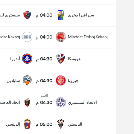
04:00 م
سيرافيزا بوتزي
سيستري ليفا
04:00 م
udar Kakanj
Mladost Doboj Kakanj
04:30 م
هويسكا
أندورا
04:30 م
جيرونا
ساباديل
الغيت
04:30 م
الاتحاد المنستيري
اتحاد العاصم
05:00 م
ألباسيتي
إلدينسي