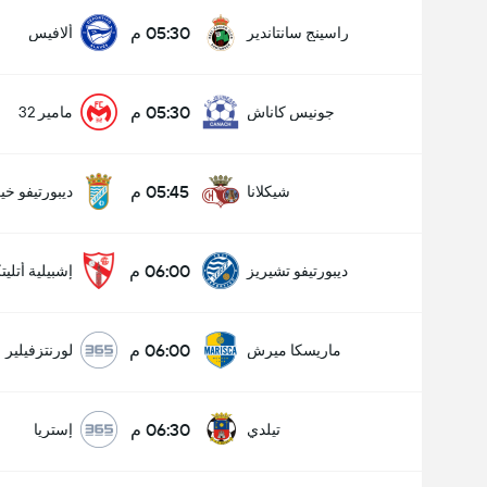
05:30 م
راسينج سانتاندير
ألافيس
05:30 م
جونيس كاناش
مامير 32
05:45 م
شيكلانا
ديبورتيفو خ
06:00 م
ديبورتيفو تشيريز
إشبيلية أتليت
06:00 م
ماريسكا ميرش
لورنتزفيلير
06:30 م
تيلدي
إستريا