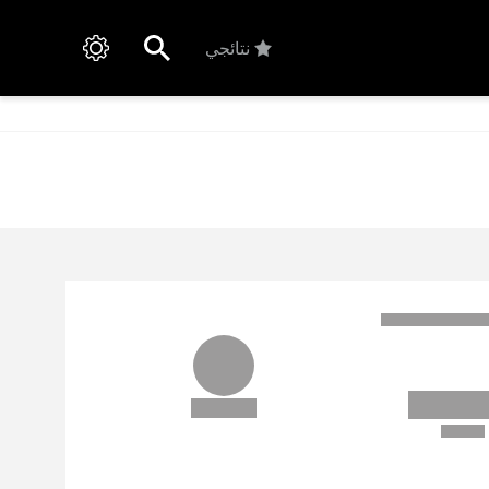
نتائجي