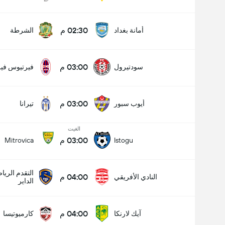
02:30 م
أمانة بغداد
الشرطة
03:00 م
سودتيرول
فيرتيوس فير
03:00 م
أيوب سبور
تيرانا
الغيت
03:00 م
Mitrovica
Istogu
التقدم الري
04:00 م
النادي الأفريقي
الداير
04:00 م
آيك لارنكا
كارميوتيسا