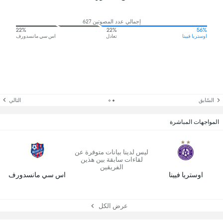
إجمالي عدد المصوتين 627
22%
22%
56%
اوستريا فيينا
تعادل
اس سي مانسدورف
السّابق
التالي
المواجهات المباشرة
ليس لدينا بيانات متوفرة عن
لقاءات سابقة بين هذين
الفريقين
اوستريا فيينا
اس سي مانسدورف
عرض الكل