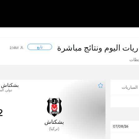
اريات اليوم ونتائج مباشرة
تابع
2.14M
حظات
بشكتاش ضد
لمباريات
دولي, المب
2
بشكتاش
07/08/26
(تركيا)