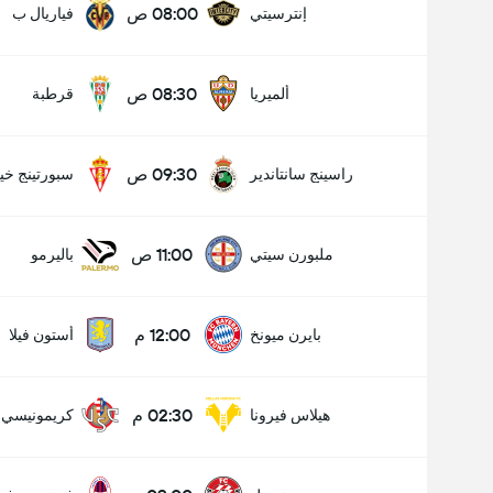
08:00 ص
إنترسيتي
فياريال ب
08:30 ص
ألميريا
قرطبة
09:30 ص
راسينج سانتاندير
سبورتينج خي
11:00 ص
ملبورن سيتي
باليرمو
12:00 م
بايرن ميونخ
أستون فيلا
02:30 م
هيلاس فيرونا
كريمونيسي