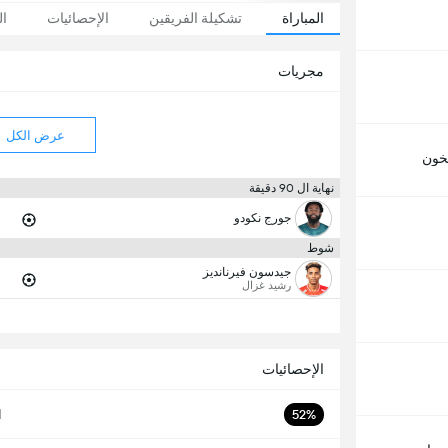
المباراة
تشكيلة الفريقين
الإحصائيات
ال
مجريات
عرض الكل
خون
نهاية ال 90 دقيقة
جورج نكودو
شوط
جيدسون فيرنانديز
رشيد غزال
الإحصائيات
52%
ا