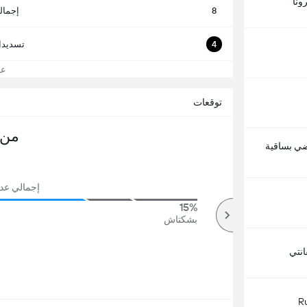
ونا
8
إجمال
4
تسديدا
عرض
توقعات
من 
اضي بساقية
إجمالي عدد ال
15%
81%
أكثر
بشكتاش
نتي
R