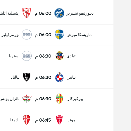
06:00 م
ديبورتيفو تشيريز
إشبيلية أتليت
06:00 م
ماريسكا ميرش
لورنتزفيلير
06:30 م
تيلدي
إستريا
06:30 م
ييانيرا
ليالتاد
06:30 م
بيركيركارا
بالزان يوثس
06:45 م
مونزا
بادوفا