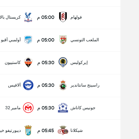
05:00 م
فولهام
كريستال بال
05:00 م
الملعب التونسي
أولمبي أقبو
05:30 م
إيركوليس
كاستييون
05:30 م
راسينج سانتاندير
ألافيس
05:30 م
جونيس كاناش
مامير 32
05:45 م
شيكلانا
ديبورتيفو خ