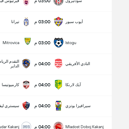
03:00 م
سودتيرول
فيرتيوس فير
03:00 م
أيوب سبور
تيرانا
03:00 م
Mitrovica
Istogu
عدد الاهداف (2.5)
التقدم الري
04:00 م
النادي الأفريقي
الداير
إجمالي عدد المصوتين 1,035
04:00 م
آيك لارنكا
كارميوتيسا
04:00 م
سيرافيزا بوتزي
سيستري ليفا
04:00 م
udar Kakanj
Mladost Doboj Kakanj