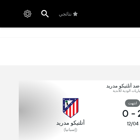
نتائجي
 أتلتيكو مدريد
اريات الودية للأندية
انتهت
0
-
أتلتيكو مدريد
12/04
(إسبانيا)