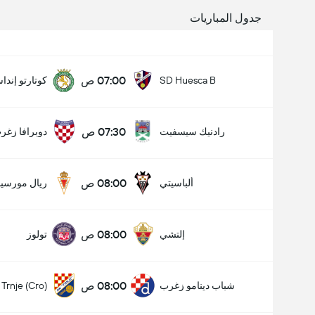
جدول المباريات
07:00 ص
SD Huesca B
كوتارتو إندا
07:30 ص
رادنيك سيسفيت
دوبرافا زغر
08:00 ص
ألباسيتي
ريال مورسيا
08:00 ص
إلتشي
تولوز
08:00 ص
شباب دينامو زغرب
Trnje (Cro)