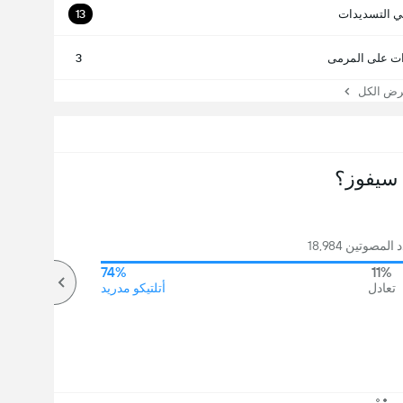
ي التسديدات
13
ت على المرمى
3
 الكل
سيفوز؟
مصوتين 18,984
74%
11%
تعادل
أتلتيكو مدريد