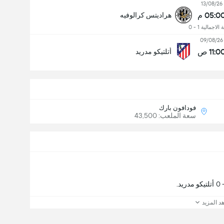
13/08/26
05:0 م
هراديتس كرالوفيه
 الاجمالية 1 - 0
09/08/26
11:0 ص
أتلتيكو مدريد
فودافون بارك
سعة الملعب: 43,500
د المزيد