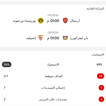
المباراة القادمة
09/08/26
01:00 م
أرسنال
بوروسيا دورتموند
08/08/26
01:30 م
باير ليفركوزن
إشبيلية
الإحصائيات
44%
الاستحواذ
56%
1.4
أهداف متوقعة
0.7
9
إجمالي التسديدات
7
6
تسديدات على المرمى
2