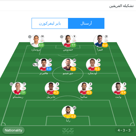
تشكيلة الفريقين
أرسنال
باير ليفركوزن
19
9
21
8.0
7.7
6.6
فييرا
جيسوس
تروسارد
29
20
8
2
8.8
6.5
6.5
أوديجارد
جورجينيو
هافيرتز
17
6
2
4
7.9
6.2
6.5
6.4
وايت
ساليبا
جابرييل
زينشينكو
22
6.2
رايا
Nationality
4 - 3 - 3