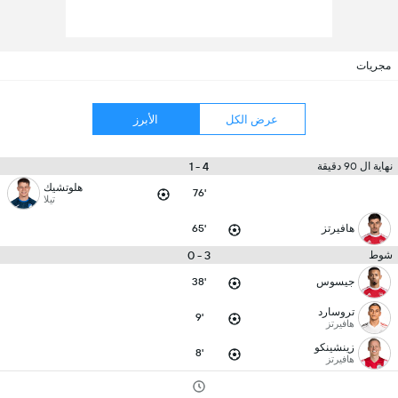
مجريات
عرض الكل
الأبرز
4 - 1
نهاية ال 90 دقيقة
هلوتشيك
76'
تيلا
هافيرتز
65'
3 - 0
شوط
جيسوس
38'
تروسارد
9'
هافيرتز
زينشينكو
8'
هافيرتز