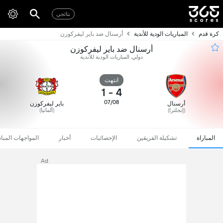
نتائجي
كرة قدم
المباريات الودية للأندية
أرسنال ضد باير ليفركوزن
أرسنال ضد باير ليفركوزن
دولي, المباريات الودية للأندية
انتهت
1
-
4
07/08
أرسنال
باير ليفركوزن
(إنجلترا)
(ألمانيا)
المباراة
تشكيلة الفريقين
الإحصائيات
أخبار
المواجهات المبا
Ad