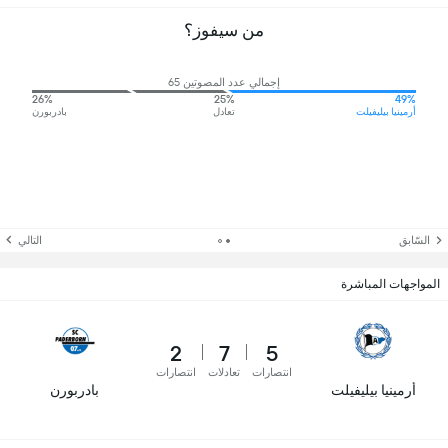
من سيفوز؟
إجمالي عدد المصوتين 65
26%
25%
49%
أرمينيا بيليفيلت
تعادل
بادربورن
السّابق
التالي
المواجهات المباشرة
2
7
5
انتصارات
تعادلات
انتصارات
أرمينيا بيليفيلت
بادربورن