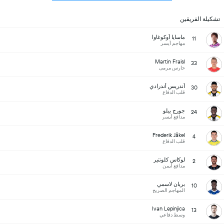
تشكيلة الفريقين
ماسايا أوكوغاوا
11
مهاجم أيسر
Martin Fraisl
33
حارس مرمى
أندريس أندرادي
30
قلب الدفاع
جورج بيلو
24
مدافع أيسر
Frederik Jäkel
4
قلب الدفاع
لوكاس كلونتير
2
مدافع أيمن
بريان لاسمي
10
المهاجم الصريح
Ivan Lepinjica
13
وسط دفاعي