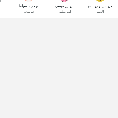
ك
كريستيانو رونالدو
ليونيل ميسي
نيمار دا سيلفا
النصر
انتر ميامي
سانتوس