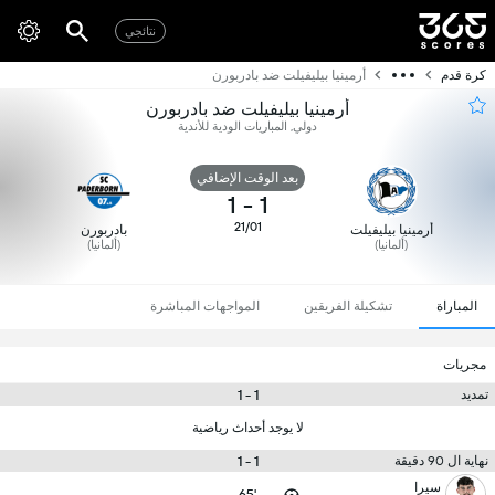
نتائجي
كرة قدم
أرمينيا بيليفيلت ضد بادربورن
أرمينيا بيليفيلت ضد بادربورن
دولي, المباريات الودية للأندية
بعد الوقت الإضافي
1
-
1
21/01
أرمينيا بيليفيلت
بادربورن
(ألمانيا)
(ألمانيا)
المباراة
تشكيلة الفريقين
المواجهات المباشرة
مجريات
1 - 1
تمديد
لا يوجد أحداث رياضية
1 - 1
نهاية ال 90 دقيقة
سيرا
65'