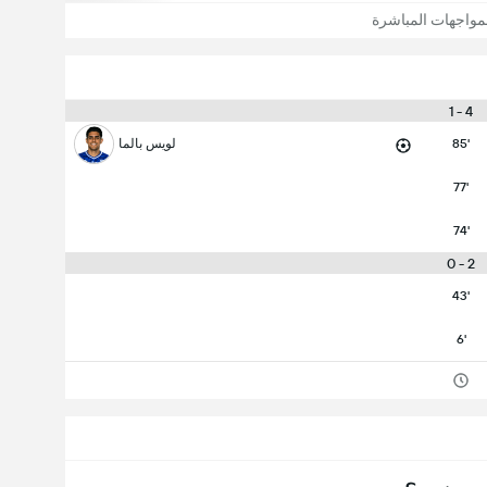
مواجهات المباشرة
4 - 1
85'
لويس بالما
77'
74'
2 - 0
43'
6'