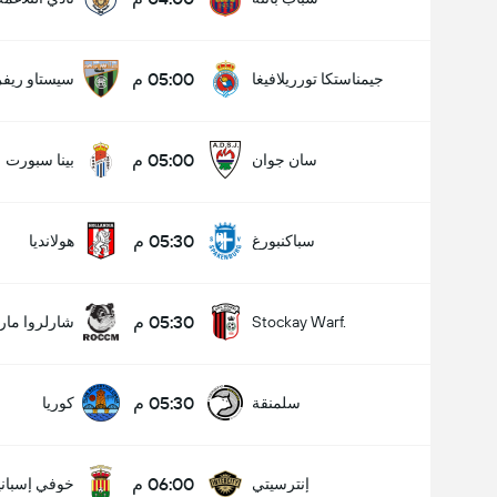
05:00 م
جيمناستكا تورريلافيغا
سيستاو ريفر
05:00 م
سان جوان
بينا سبورت
05:30 م
سباكنبورغ
هولانديا
05:30 م
Stockay Warf.
شارلروا مار
05:30 م
سلمنقة
كوريا
06:00 م
إنترسيتي
خوفي إسباني