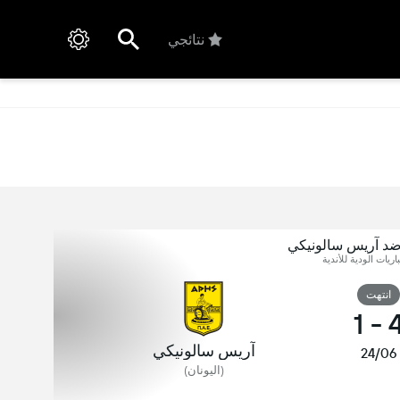
نتائجي
ضد آريس سالونيكي
اريات الودية للأندية
انتهت
1
-
آريس سالونيكي
24/06
(اليونان)