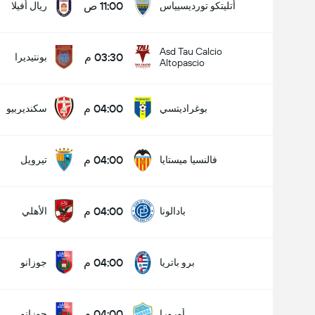
11:00 ص
أتليتكو تورديسيياس
ريال أفيلا
Asd Tau Calcio
03:30 م
بونتيديرا
Altopascio
04:00 م
بوغراديتسي
سكنديربيو
04:00 م
فالنسيا ميستايا
تيرويل
04:00 م
بادالونا
الأهلي
04:00 م
برو باتريا
جوزانو
04:00 م
أورورا
جوزانو