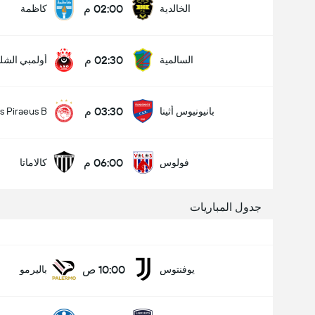
02:00 م
الخالدية
كاظمة
02:30 م
السالمية
أولمبي الش
03:30 م
بانيونيوس أثينا
s Piraeus B
06:00 م
فولوس
كالاماتا
جدول المباريات
10:00 ص
يوفنتوس
باليرمو