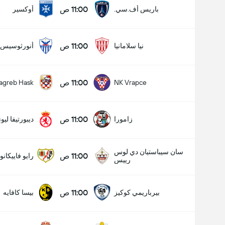
11:00 ص
باريس أف.سي.
أوكسير
11:00 ص
نيا سلامانيا
أنورثوسيس ف
11:00 ص
agreb Hask
NK Vrapce
11:00 ص
زامورا
ديبورتيفا ليو
سان سيباستيان دي لوس
11:00 ص
رايو فاييكانو
رييس
11:00 ص
بيرباريمي كوكيز
بيسا كافايه