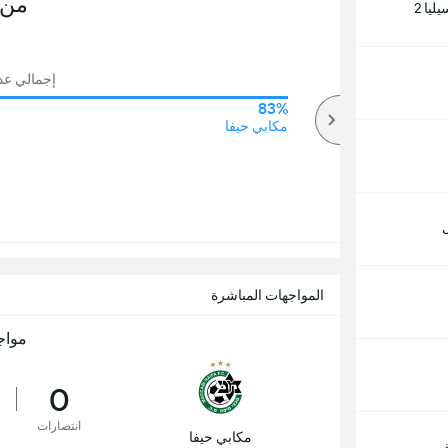
من 
يا 2
إجمالي عدد ا
83%
64%
أكثر
مكابي حيفا
ل
المواجهات المباشرة
مواج
0
انتصارات
مكابي حيفا