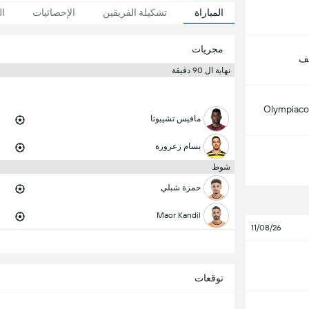
المباراة
تشكيلة الفريقين
الإحصائيات
ال
مجريات
لف
نهاية ال 90 دقيقة
Olympiaco
مافيس تشيبوتا
بسام زعرورة
شوط
حمزة شبلي
Maor Kandil
11/08/26
توقعات