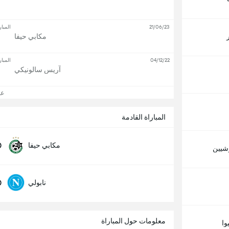
21/06/23
المبار
مكابي حيفا
04/12/22
المبار
آريس سالونيكي
عرض
المباراة القادمة
0
مكابي حيفا
شيين
0
نابولي
معلومات حول المباراة
وا