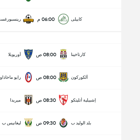
06:00 م
كابيلى
رينسبورغسة 
08:00 ص
كارتاخينا
أوريويلا
08:00 ص
ألكوركون
رايو ماخاذاون
08:30 ص
إشبيلية أتليتكو
ميريدا
09:30 ص
بلد الوليد ب
ليغانيس ب