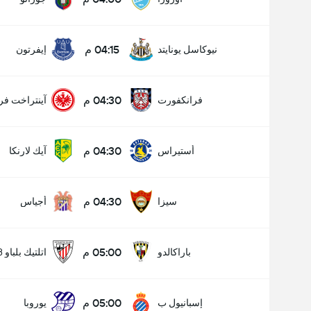
04:15 م
نيوكاسل يونايتد
إيفرتون
04:30 م
فرانكفورت
آينتراخت فر
04:30 م
أستيراس
آيك لارنكا
04:30 م
سيزا
أجياس
05:00 م
باراكالدو
اتلتيك بلباو B
05:00 م
إسبانيول ب
يوروبا