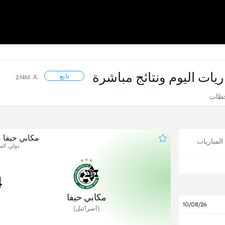
اريات اليوم ونتائج مباشرة
تابع
2.14M
حظات
مكابي حيفا 
لمباريات
دولي, المب
4
مكابي حيفا
10/08/26
(اسرائيل)