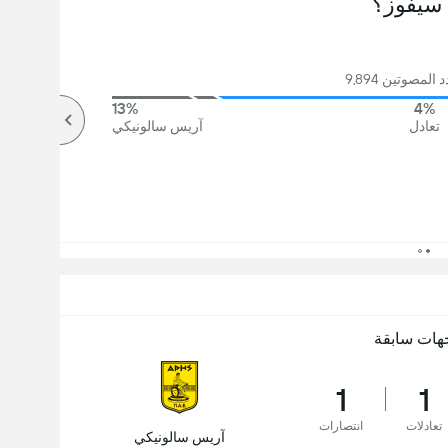
سيفوز؟
لمصوتين 9,894
13%
4%
تعادل
آريس سالونيكي
هات سابقة
1
1
تعادلات
انتصارات
آريس سالونيكي