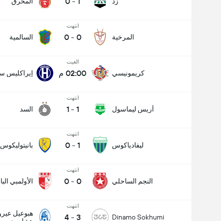
0
-
1
زد
المحرق
انتهت
0
-
0
المرخية
السالمية
الغيت
02:00 م
كريمونيسي
إيراكليس سا
انتهت
1
-
1
أريس ليماسول
السد
انتهت
0
-
1
ليفادياكوس
بانيتوليكوس
انتهت
0
-
0
النجم الساحلي
الأولمبي الب
انتهت
هبوعيل عير
4
-
3
Dinamo Sokhumi