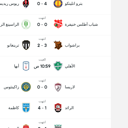
0
-
4
بترو اتليتكو
ريوس ريدي
انتهت
0
-
0
شباب أطلس خنيفرة
الراسينغ ال
انتهت
2
-
3
براشواب
ترينغانو
الغيت
10:59 ص
الأهلي
أبها
انتهت
0
-
0
لاريسا
زاكينثوس
انتهت
4
-
1
الرائد
كاظمة
انتهت