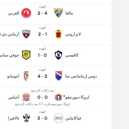
انتهت
2
-
4
مالقا
العربي
انتهت
2
-
1
لانزاروتي
أريناس دي غ
انتهت
1
-
0
كافيسي
جوفي ستابيا
انتهت
4
-
2
دوس إرمامانس سا
أنتونيانو
بعد ركلات الترجيح
0
-
0
لروكا ديبورتيفو
أجياس
لروكا ديبورتيفو فازت 1-3 بعد ركلات الترجيح
انتهت
3
-
0
فياكانياس
تالافيرا