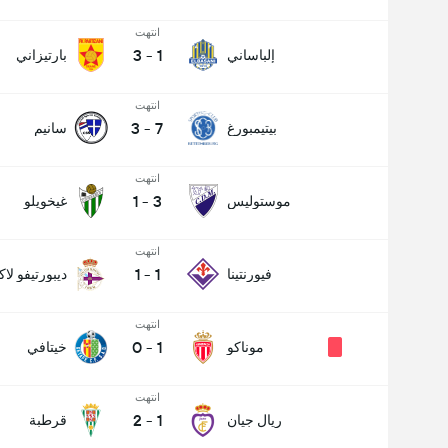
انتهت
3
-
1
إلباساني
بارتيزاني
انتهت
3
-
7
بيتيمبورغ
سانيم
انتهت
1
-
3
موستوليس
غيخويلو
انتهت
1
-
1
فيورنتينا
ديبورتيفو لاك
انتهت
0
-
1
موناكو
خيتافي
انتهت
2
-
1
ريال جيان
قرطبة