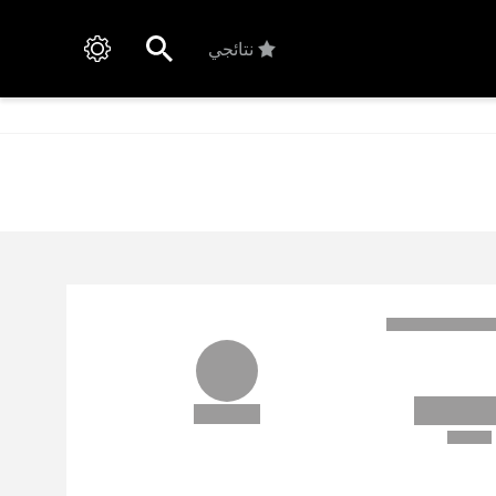
نتائجي