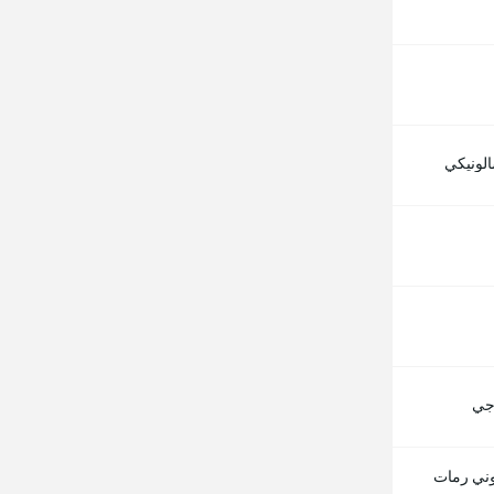
لونيكي
اجي
وني رمات