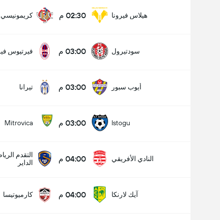
02:30 م
هيلاس فيرونا
كريمونيسي
03:00 م
سودتيرول
فيرتيوس فير
03:00 م
أيوب سبور
تيرانا
03:00 م
Mitrovica
Istogu
التقدم الري
04:00 م
النادي الأفريقي
الداير
04:00 م
آيك لارنكا
كارميوتيسا