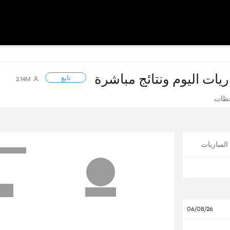
اريات اليوم ونتائج مباشرة
تابع
2.14M
حظات
لمباريات
06/08/26