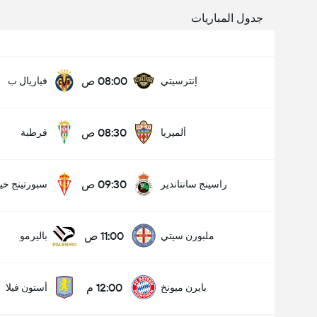
جدول المباريات
08:00 ص
إنترسيتي
فياريال ب
08:30 ص
ألميريا
قرطبة
09:30 ص
راسينج سانتاندير
سبورتينج خي
11:00 ص
ملبورن سيتي
باليرمو
12:00 م
بايرن ميونخ
أستون فيلا