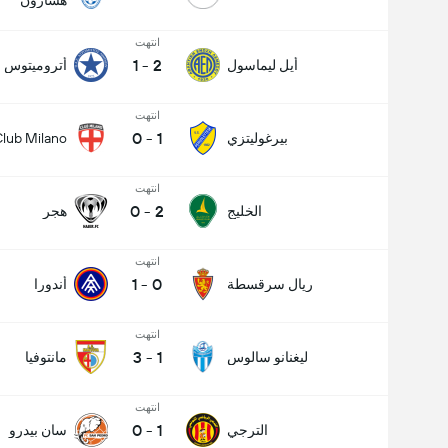
هشارون
انتهت
1
-
2
أيل ليماسول
أتروميتوس
انتهت
0
-
1
بيرغوليتزي
lub Milano
انتهت
0
-
2
الخليج
هجر
انتهت
1
-
0
ريال سرقسطة
أندورا
انتهت
3
-
1
ليغنانو سالوس
مانتوفيا
انتهت
0
-
1
الترجي
سان بيدرو