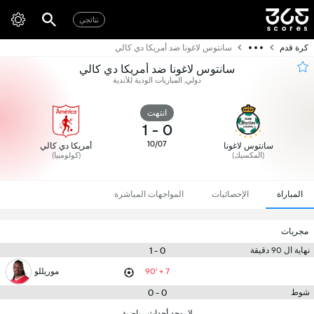
نتائجي
كرة قدم
سانتوس لاغونا ضد أمريكا دي كالي
سانتوس لاغونا ضد أمريكا دي كالي
دولي, المباريات الودية للأندية
انتهت
1
-
0
10/07
سانتوس لاغونا
أمريكا دي كالي
(المكسيك)
(كولومبيا)
المباراة
الإحصائيات
المواجهات المباشرة
مجريات
0 - 1
نهاية ال 90 دقيقة
90' + 7
موريللو
0 - 0
شوط
لا يوجد أحداث رياضية