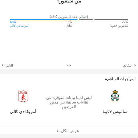
من سيفوز؟
إجمالي عدد المصوتين 3,219
58%
13%
29%
سانتوس لاغونا
تعادل
أمريكا دي كالي
السّابق
التالي
المواجهات المباشرة
ليس لدينا بيانات متوفرة عن
لقاءات سابقة بين هذين
الفريقين
سانتوس لاغونا
أمريكا دي كالي
عرض الكل