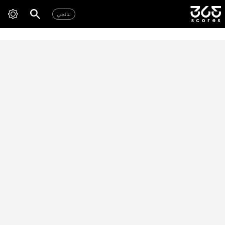
نتائجي