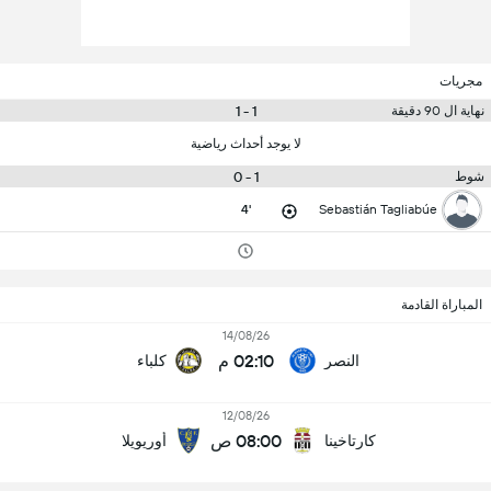
مجريات
1 - 1
نهاية ال 90 دقيقة
لا يوجد أحداث رياضية
1 - 0
شوط
4'
Sebastián Tagliabúe
المباراة القادمة
14/08/26
02:10 م
النصر
كلباء
12/08/26
08:00 ص
كارتاخينا
أوريويلا