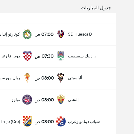
جدول المباريات
07:00 ص
SD Huesca B
كوتارتو إندا
07:30 ص
رادنيك سيسفيت
دوبرافا زغر
08:00 ص
ألباسيتي
ريال مورسيا
08:00 ص
إلتشي
تولوز
08:00 ص
شباب دينامو زغرب
Trnje (Cro)