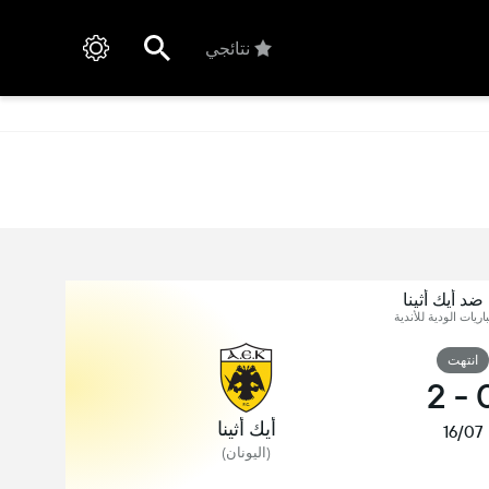
نتائجي
ضد أيك أثينا
اريات الودية للأندية
انتهت
2
-
أيك أثينا
16/07
(اليونان)