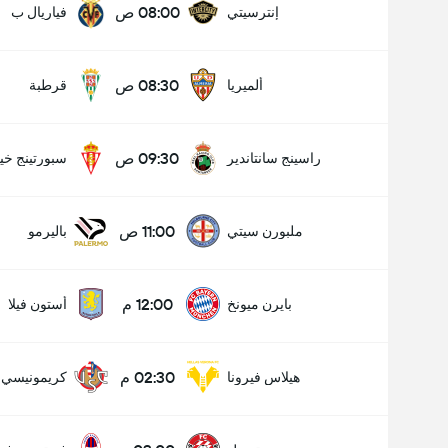
08:00 ص
إنترسيتي
فياريال ب
08:30 ص
ألميريا
قرطبة
09:30 ص
راسينج سانتاندير
سبورتينج خي
11:00 ص
ملبورن سيتي
باليرمو
12:00 م
بايرن ميونخ
أستون فيلا
02:30 م
هيلاس فيرونا
كريمونيسي