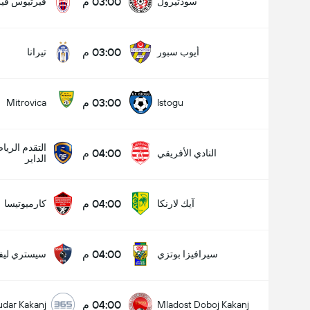
03:00 م
سودتيرول
فيرتيوس فير
03:00 م
أيوب سبور
تيرانا
03:00 م
Mitrovica
Istogu
التقدم الري
04:00 م
النادي الأفريقي
الداير
عدد الاهداف (2.5)
04:00 م
آيك لارنكا
كارميوتيسا
04:00 م
سيرافيزا بوتزي
سيستري ليفا
04:00 م
udar Kakanj
Mladost Doboj Kakanj