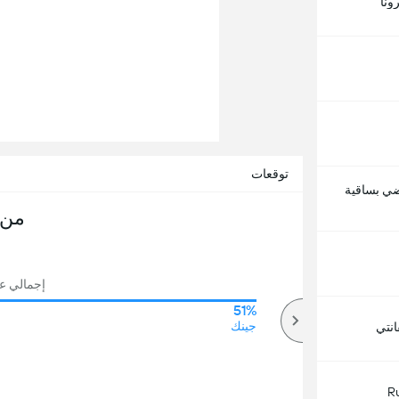
ونا
توقعات
اضي بساقية
من 
إجمالي عدد
51%
71%
أكثر
جينك
نتي
R