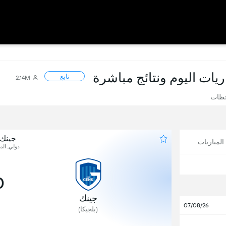
اريات اليوم ونتائج مباشرة
تابع
2.14M
حظات
جينك 
لمباريات
دولي, المب
0
جينك
07/08/26
(بلجيكا)