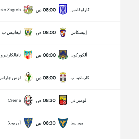
08:00 ص
كارلوفاتس
cko Zagreb
08:00 ص
إييسكاس
ليغانيس ب
08:00 ص
ألكوركون
نافالكارنيرو
08:00 ص
كارتاغينا ب
لوس جاراس
08:30 ص
لوميزاني
Crema
08:30 ص
مورسيا
أوريويلا