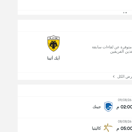
 متوفرة عن لقاءات سابقة
ذين الفريقين
أيك أثينا
 الكل
09/08/26
02:0 م
جينك
08/08/26
05:0 م
كاليثيا