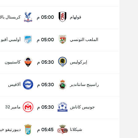
05:00 م
فولهام
كريستال بال
05:00 م
الملعب التونسي
أولمبي أقبو
05:30 م
إيركوليس
كاستييون
05:30 م
راسينج سانتاندير
ألافيس
05:30 م
جونيس كاناش
مامير 32
05:45 م
شيكلانا
ديبورتيفو خ