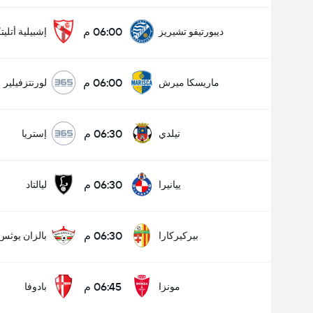
06:00 م
ديبورتيفو تشيريز
إشبيلية أتليت
06:00 م
ماريسكا ميرش
لورنتزفيلير
06:30 م
تيلدي
إستريا
06:30 م
ييانيرا
ليالتاد
06:30 م
بيركيركارا
بالزان يوثس
06:45 م
مونزا
بادوفا