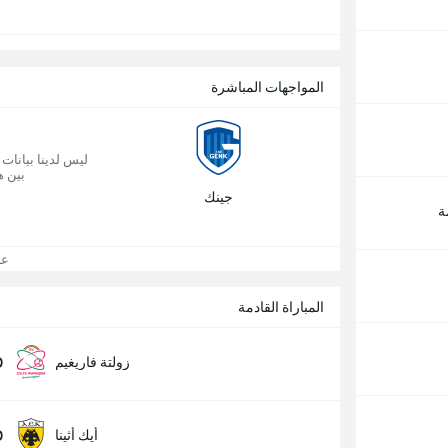
المواجهات المباشرة
ليس لدينا بيانات
بين ه
جينك
ة
عرض
المباراة القادمة
0
زولتة فاريغيم
0
أيك أثينا