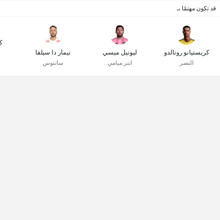
قد تكون مهتمًا بـ
ك
كريستيانو رونالدو
ليونيل ميسي
نيمار دا سيلفا
النصر
انتر ميامي
سانتوس