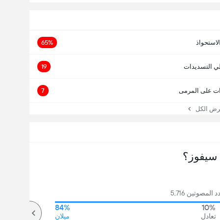
لاستحواذ
65%
ي التسديدات
19
ت على المرمى
7
 الكل
سيفوز؟
المصوتين 5,716
84%
10%
تعادل
ميلان