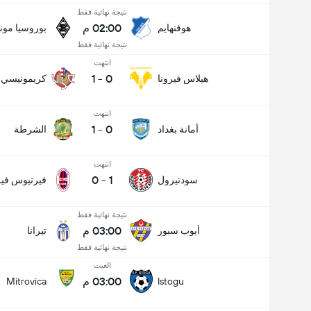
نتيجة نهائية فقط
02:00 م
هوفنهايم
بوروسيا مون
نتيجة نهائية فقط
انتهت
1
-
0
هيلاس فيرونا
كريمونيسي
انتهت
1
-
0
أمانة بغداد
الشرطة
انتهت
0
-
1
سودتيرول
فيرتيوس فير
نتيجة نهائية فقط
03:00 م
أيوب سبور
تيرانا
نتيجة نهائية فقط
الغيت
03:00 م
Mitrovica
Istogu