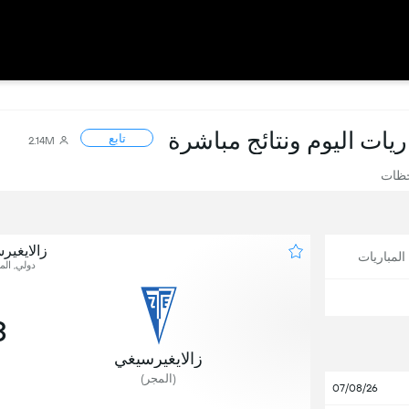
اريات اليوم ونتائج مباشرة
تابع
2.14M
حظات
زالايغير
لمباريات
دولي, المب
3
زالايغيرسيغي
(المجر)
07/08/26