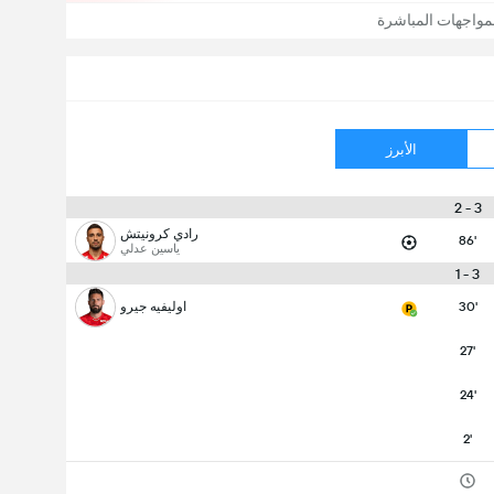
مواجهات المباشرة
الأبرز
3 - 2
رادي كرونيتش
86'
ياسين عدلي
3 - 1
30'
اوليفيه جيرو
27'
24'
2'