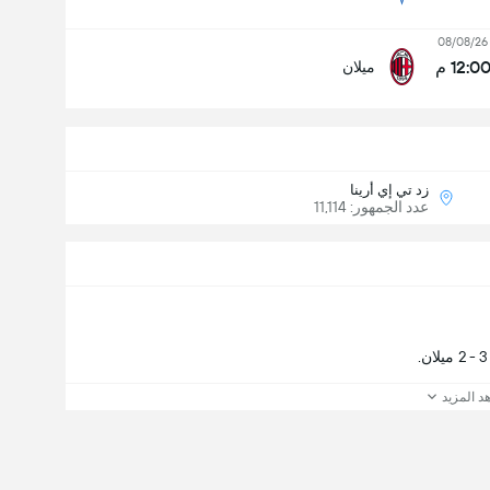
08/08/26
12:0 م
ميلان
زد تي إي أرينا
عدد الجمهور: 11,114
د المزيد