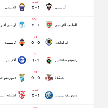
شوط
0
-
1
ألباسيتي
إلدينسي
90+11
2
-
1
الملعب التونسي
أولمبي أقبو
74
0
-
0
إيركوليس
كاستييون
71
1
-
1
راسينج سانتاندير
ألافيس
63
0
-
0
شيكلانا
ديبورتيفو خ
شوط
0
-
1
ديبورتيفو تشيريز
إشبيلية أتليت
شوط