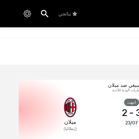
نتائجي
سيغي ضد ميلان
اريات الودية للأندية
انتهت
2
-
ميلان
23/07
(إيطاليا)