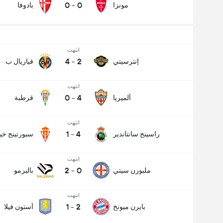
0
-
0
مونزا
بادوفا
انتهت
4
-
2
إنترسيتي
فياريال ب
انتهت
0
-
4
ألميريا
قرطبة
انتهت
1
-
4
راسينج سانتاندير
سبورتينج خي
انتهت
2
-
0
ملبورن سيتي
باليرمو
انتهت
1
-
2
بايرن ميونخ
أستون فيلا