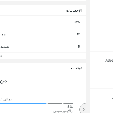
الإحصائيات
35%
ا
12
إجمال
5
تسديدا
عرض
Atlé
توقعات
من 
إجمالي عدد 
6%
89%
أكثر
زالايغيرسيغي