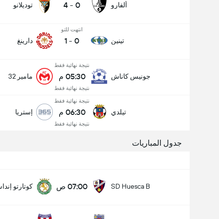
4
-
0
ألفارو
توديلانو
انتهت للتو
1
-
0
تينين
دارينغ
نتيجة نهائية فقط
05:30 م
جونيس كاناش
مامير 32
نتيجة نهائية فقط
نتيجة نهائية فقط
06:30 م
تيلدي
إستريا
نتيجة نهائية فقط
جدول المباريات
07:00 ص
SD Huesca B
كوتارتو إندا