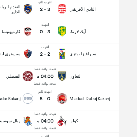
انتهت للتو
التقدم الري
2
-
3
النادي الأفريقي
الداير
انتهت
0
-
3
آيك لارنكا
كارميوتيسا
انتهت
2
-
2
سيرافيزا بوتزي
سيستري ليفا
نتيجة نهائية فقط
04:00 م
التعاون
الفيصلي
نتيجة نهائية فقط
انتهت للتو
5
-
0
udar Kakanj
Mladost Doboj Kakanj
نتيجة نهائية فقط
04:00 م
كولن
ريال سوسيدا
نتيجة نهائية فقط
انتهت