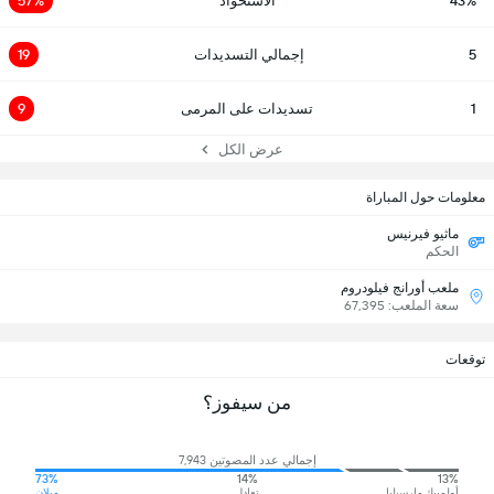
43%
الاستحواذ
57%
5
إجمالي التسديدات
19
1
تسديدات على المرمى
9
عرض الكل
معلومات حول المباراة
ماثيو فيرنيس
الحكم
ملعب أورانج فيلودروم
سعة الملعب: 67,395
توقعات
من سيفوز؟
إجمالي عدد المصوتين 7,943
73%
14%
13%
أولمبيك مارسيليا
تعادل
ميلان