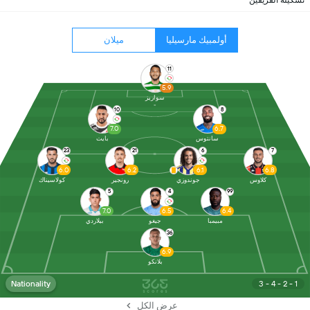
تشكيلة الفريقين
أولمبيك مارسيليا
ميلان
11
5.9
سواريز
10
8
7.0
6.7
سانتوس
بايت
23
21
6
7
6.0
6.2
6.1
6.8
كلاوس
جوندوزي
رونجير
كولاسيناك
5
4
99
7.0
6.5
6.4
مبيمبا
جيغو
بيلاردي
36
6.9
بلانكو
Nationality
3 - 4 - 2 - 1
عرض الكل