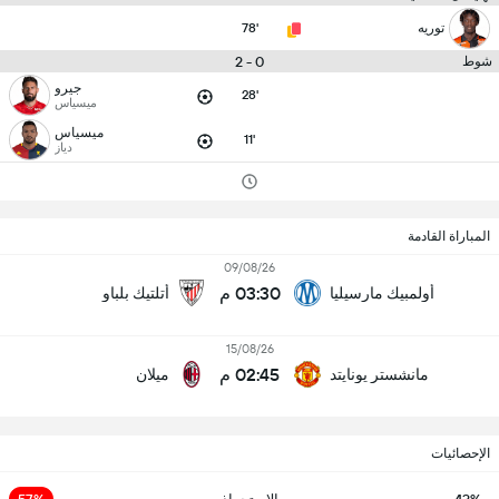
توريه
78'
0 - 2
شوط
جيرو
28'
ميسياس
ميسياس
11'
دياز
المباراة القادمة
09/08/26
03:30 م
أولمبيك مارسيليا
أتلتيك بلباو
15/08/26
02:45 م
مانشستر يونايتد
ميلان
الإحصائيات