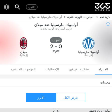
نتائجي
كرة قدم
المباريات الودية للأندية
أولمبيك مارسيليا ضد ميلان
أولمبيك مارسيليا ضد ميلان
دولي, المباريات الودية للأندية
انتهت
2
-
0
31/07
أولمبيك مارسيليا
ميلان
(فرنسا)
(إيطاليا)
المباراة
تشكيلة الفريقين
الإحصائيات
المواجهات المباشرة
مجريات
عرض الكل
الأبرز
0 - 2
نهاية ال 90 دقيقة