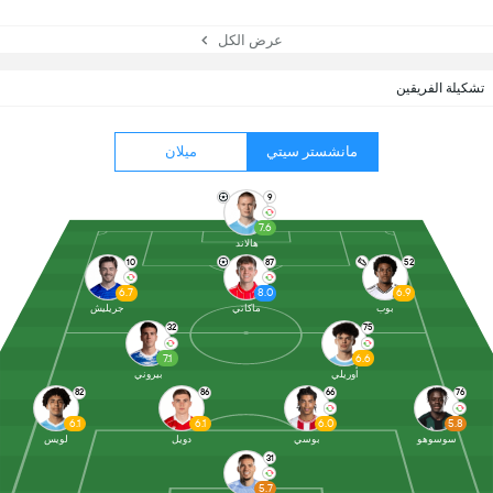
عرض الكل
تشكيلة الفريقين
مانشستر سيتي
ميلان
9
7.6
هالاند
10
87
52
6.7
8.0
6.9
بوب
ماكاتي
جريليش
32
75
7.1
6.6
أوريلي
بيروني
82
86
66
76
6.1
6.1
6.0
5.8
سوسوهو
بوسي
دويل
لويس
31
5.7