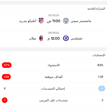
المباراة القادمة
09/08/26
11:00 ص
مانشستر سيتي
أتلتيكو مدريد
08/08/26
12:00 م
تشيلسي
ميلان
الإحصائيات
43%
الاستحواذ
57%
1.39
أهداف متوقعة
1.54
10
إجمالي التسديدات
9
3
تسديدات على المرمى
7