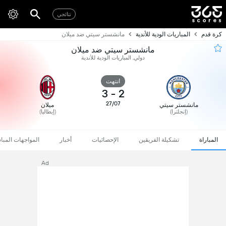
نتائجي
كرة قدم
المباريات الودية للأندية
مانشستر سيتي ضد ميلان
مانشستر سيتي ضد ميلان
دولي, المباريات الودية للأندية
انتهت
3
-
2
27/07
مانشستر سيتي
ميلان
(إنجلترا)
(إيطاليا)
المباراة
تشكيلة الفريقين
الإحصائيات
أخبار
المواجهات المبا
Ad