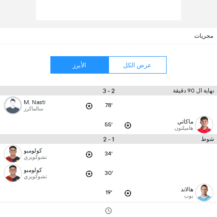
مجريات
عرض الكل
الأبرز
2 - 3
نهاية ال 90 دقيقة
M. Nasti
78'
سالماكرز
ماكاتي
55'
هاميلتون
1 - 2
شوط
كولومبو
34'
تشوكويزي
كولومبو
30'
تشوكويزي
هالاند
19'
بوب