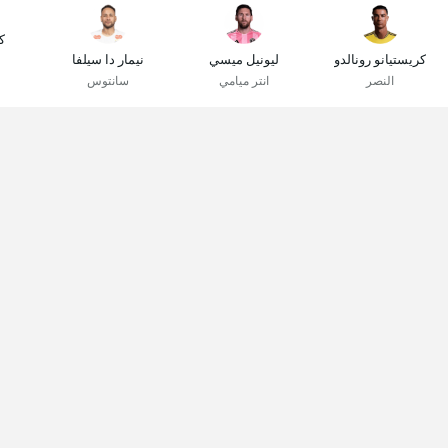
ك
كريستيانو رونالدو
ليونيل ميسي
نيمار دا سيلفا
النصر
انتر ميامي
سانتوس