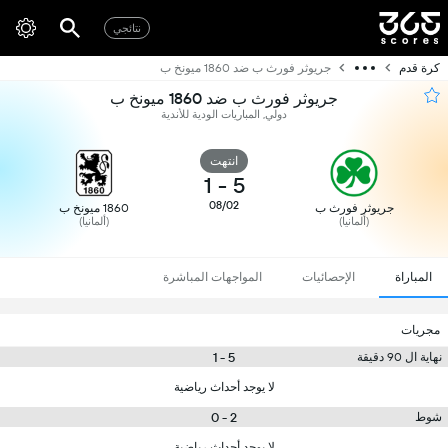
نتائجي
كرة قدم
جريوثر فورث ب ضد 1860 ميونخ ب
جريوثر فورث ب ضد 1860 ميونخ ب
دولي, المباريات الودية للأندية
انتهت
1
-
5
08/02
جريوثر فورث ب
1860 ميونخ ب
(ألمانيا)
(ألمانيا)
المباراة
الإحصائيات
المواجهات المباشرة
مجريات
5 - 1
نهاية ال 90 دقيقة
لا يوجد أحداث رياضية
2 - 0
شوط
لا يوجد أحداث رياضية