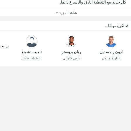
كل جديد مع التغطية الأدق والأسرع دائما.
شاهد المزيد
قد تكون مهتمًا بـ
برايت
آرون رامسديل
ريان بروستر
تاهيت تشونغ
ساوثهامبتون
دربي كاونتي
شيفيلد يونايتد