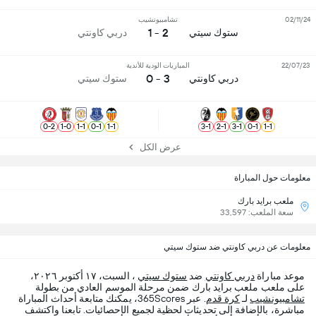
02/11/24
تشامبيونشيب
2 - 1
ستوك سيتي
دربي كاونتي
22/07/23
المباريات الودية للأندية
3 - 0
دربي كاونتي
ستوك سيتي
0
-
2
1
-
0
1
-
1
0
-
1
1
-
1
3
-
1
2
-
1
3
-
1
0
-
1
1
-
1
عرض الكل
معلومات حول المباراة
ملعب برايد بارك
سعة الملعب: 33,597
معلومات عن دربي كاونتي ضد ستوك سيتي
موعد مباراة
دربي كاونتي
ضد
ستوك سيتي
، السبت، ١٧ أكتوبر ٢٠٢٦،
على ملعب ملعب برايد بارك ضمن مرحلة الموسم العادي من بطولة
تشامبيونشيب
لـ
كرة قدم
. عبر 365Scores، يمكنك متابعة أحداث المباراة
مباشرة، بالإضافة إلى تحديثات لحظية لجميع الإحصائيات. تابعنا واكتشف