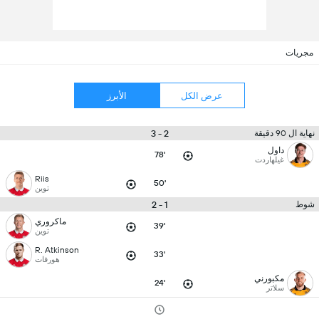
مجريات
عرض الكل
الأبرز
2 - 3
نهاية ال 90 دقيقة
داول
78'
غيلهاردت
Riis
50'
توين
1 - 2
شوط
ماكروري
39'
توين
R. Atkinson
33'
هورفات
مكبورني
24'
سلاتر