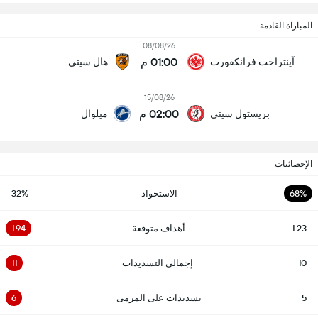
المباراة القادمة
08/08/26
01:00 م
آينتراخت فرانكفورت
هال سيتي
15/08/26
02:00 م
بريستول سيتي
ميلوال
الإحصائيات
68%
الاستحواذ
32%
1.23
أهداف متوقعة
1.94
10
إجمالي التسديدات
11
5
تسديدات على المرمى
6