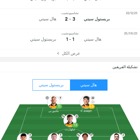
22/12/23
تشامبيونشيب
3 - 2
بريستول سيتي
هال سيتي
25/08/23
تشامبيونشيب
1 - 1
هال سيتي
بريستول سيتي
عرض الكل
تشكيلة الفريقين
هال سيتي
بريستول سيتي
9
22
7.1
6.5
K. Joseph
مكبورني
21
7.3
غيلهاردت
3
5
27
2