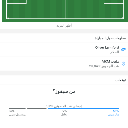
أظهر المزيد
معلومات حول المباراة
Oliver Langford
الحكم
ملعب MKM
عدد الجمهور: 20,848
توقعات
من سيفوز؟
إجمالي عدد المصوتين 1,062
16%
19%
65%
هال سيتي
تعادل
بريستول سيتي