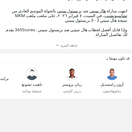
انتهت مباراة
هال سيتي
ضد
بريستول سيتي
بالجولة الموسم العادي من
تشامبيونشيب
، في السبت، ٧ فبراير ٢٠٢٦، على ملعب ملعب MKM
بنتيجة هال سيتي 2 - 3 بريستول سيتي.
وإذا فاتك أفضل لحظات هال سيتي ضد بريستول سيتي ، 365Scores يقدم
لك تفاصيل المباراة.
شاهد المزيد
قد تكون مهتمًا بـ
برايت
آرون رامسديل
ريان بروستر
تاهيت تشونغ
ساوثهامبتون
دربي كاونتي
شيفيلد يونايتد