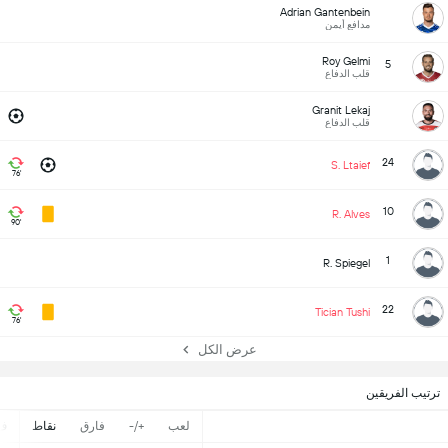
Adrian Gantenbein
مدافع أيمن
Roy Gelmi
5
قلب الدفاع
Granit Lekaj
قلب الدفاع
24
S. Ltaief
76'
10
R. Alves
90'
1
R. Spiegel
22
Tician Tushi
76'
عرض الكل
ترتيب الفريقين
لعب
+/-
فارق
نقاط
ف