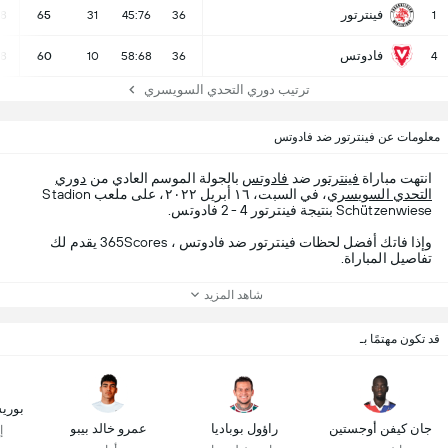
فينترتور
18
65
31
45:76
36
1
فادوتس
18
60
10
58:68
36
4
ترتيب دوري التحدي السويسري
معلومات عن فينترتور ضد فادوتس
انتهت مباراة
فينترتور
ضد
فادوتس
بالجولة الموسم العادي من
دوري
التحدي السويسري
، في السبت، ١٦ أبريل ٢٠٢٢، على ملعب Stadion
Schützenwiese بنتيجة فينترتور 4 - 2 فادوتس.
وإذا فاتك أفضل لحظات فينترتور ضد فادوتس ، 365Scores يقدم لك
تفاصيل المباراة.
شاهد المزيد
قد تكون مهتمًا بـ
بوري
جان كيفن أوجستين
راؤول بوباديا
عمرو خالد بيبو
إ