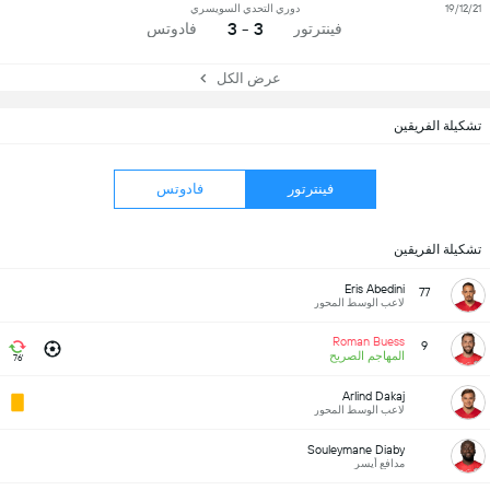
19/12/21
دوري التحدي السويسري
3 - 3
فينترتور
فادوتس
عرض الكل
تشكيلة الفريقين
فينترتور
فادوتس
تشكيلة الفريقين
Eris Abedini
77
لاعب الوسط المحور
Roman Buess
9
المهاجم الصريح
76'
Arlind Dakaj
لاعب الوسط المحور
Souleymane Diaby
مدافع أيسر