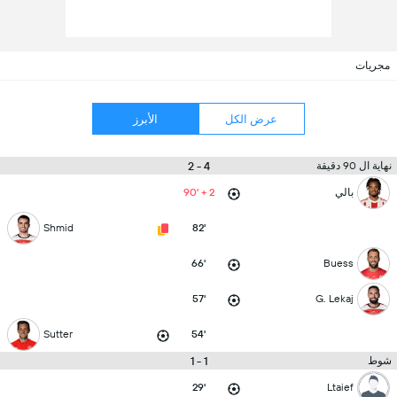
مجريات
عرض الكل
الأبرز
4 - 2
نهاية ال 90 دقيقة
بالي
90' + 2
Shmid
82'
66'
Buess
57'
G. Lekaj
Sutter
54'
1 - 1
شوط
29'
Ltaief