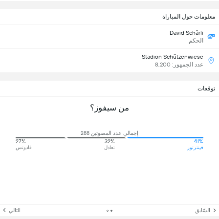
معلومات حول المباراة
David Schärli
الحكم
Stadion Schützenwiese
عدد الجمهور: 8,200
توقعات
من سيفوز؟
إجمالي عدد المصوتين 288
27%
32%
41%
فينترتور
تعادل
فادوتس
السّابق
التالي