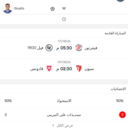
Giusto
16'
المباراة القادمة
07/08/26
05:30 م
فينترتور
فيل 1900
09/08/26
02:30 م
سيون
فادوتس
الإحصائيات
50%
الاستحواذ
50%
9
تسديدات على المرمى
3
عرض الكل