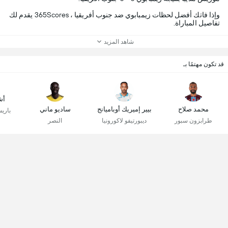
وإذا فاتك أفضل لحظات زيمبابوي ضد جنوب أفريقيا ، 365Scores يقدم لك
تفاصيل المباراة.
شاهد المزيد
قد تكون مهتمًا بـ
أش
محمد صلاح
بيير إميريك أوباميانج
ساديو ماني
باري
طرابزون سبور
ديبورتيفو لاكورونيا
النصر