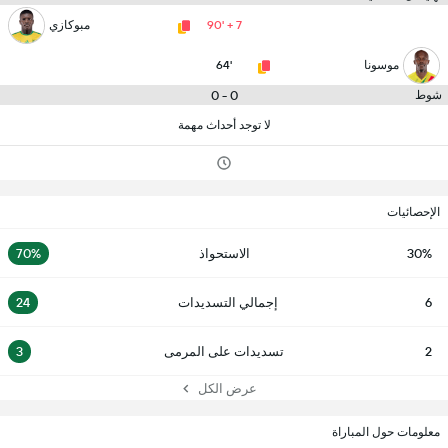
90' + 7
مبوكازي
موسونا
64'
0 - 0
شوط
لا توجد أحداث مهمة
الإحصائيات
30%
الاستحواذ
70%
6
إجمالي التسديدات
24
2
تسديدات على المرمى
3
عرض الكل
معلومات حول المباراة