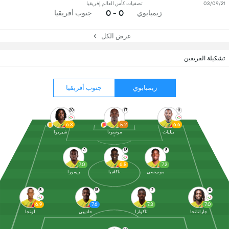
03/09/21
تصفيات كأس العالم إفريقيا
0 - 0
زيمبابوي
جنوب أفريقيا
عرض الكل
تشكيلة الفريقين
زيمبابوي
جنوب أفريقيا
20
17
11
6.3
5.2
6.6
بيليات
موسونا
شيريوا
3
18
8
7.0
6.5
7.2
مونيتسي
ناكامبا
زيمورا
5
15
2
4
6.9
7.6
7.3
7.0
جارانانجا
تاكوارا
حاديبي
لونجا