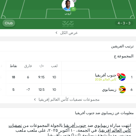
22
7.1
أروبي
Club
4 - 3 - 3
عرض الكل
ترتيب الفريقين
المجموعة ج
لعب
+/-
فارق
نقاط
ف
جنوب أفريقيا
5
18
6
9:15
10
1
كأس العالم 2026
زيمبابوي
0
5
-7
12:5
10
6
مجموعات تصفيات كأس العالم إفريقيا
معلومات عن زيمبابوي ضد جنوب أفريقيا
انتهت مباراة
زيمبابوي
ضد
جنوب أفريقيا
بالجولة المجموعات من
تصفيات
كأس العالم إفريقيا
، في الجمعة، ١٠ أكتوبر ٢٠٢٥، على ملعب ملعب
موزيس مديبا بنتيجة زيمبابوي 0 - 0 جنوب أفريقيا.