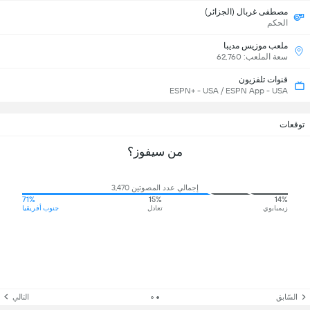
مصطفى غربال (الجزائر)
الحكم
ملعب موزيس مديبا
سعة الملعب: 62,760
قنوات تلفزيون
ESPN+ - USA / ESPN App - USA
توقعات
من سيفوز؟
إجمالي عدد المصوتين 3,470
71%
15%
14%
زيمبابوي
تعادل
جنوب أفريقيا
السّابق
التالي