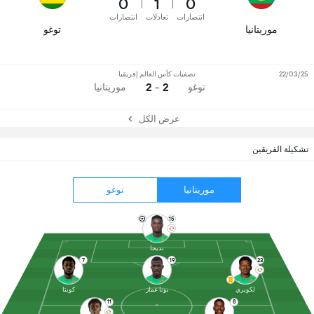
0
1
0
انتصارات
تعادلات
انتصارات
موريتانيا
توغو
22/03/25
تصفيات كأس العالم إفريقيا
2 - 2
توغو
موريتانيا
عرض الكل
تشكيلة الفريقين
موريتانيا
توغو
15
نديجا
7
19
23
لكويري
بونا عمار
كويتا
11
8