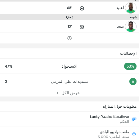
أعبيد
68'
1 - 0
شوط
نديجا
13'
الإحصائيات
53%
الاستحواذ
47%
6
تسديدات على المرمى
3
عرض الكل
معلومات حول المباراة
Lucky Razake Kasalirwe
الحكم
ملعب نواذيبو البلدي
سعة الملعب: 5,000