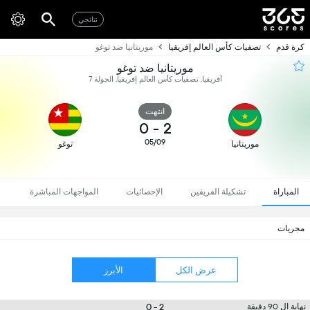
نتائجي
كرة قدم
تصفيات كأس العالم إفريقيا
موريتانيا ضد توغو
موريتانيا ضد توغو
أفريقيا, تصفيات كأس العالم إفريقيا, الجولة 7
انتهت
0
-
2
05/09
موريتانيا
توغو
المباراة
تشكيلة الفريقين
الإحصائيات
المواجهات المباشرة
مجريات
عرض الكل
الأبرز
2 - 0
نهاية ال 90 دقيقة