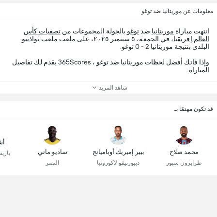
معلومات عن موريتانيا ضد توغو
انتهت مباراة
موريتانيا
ضد
توغو
بالجولة المجموعات من
تصفيات كأس
العالم إفريقيا
، في الجمعة، ٥ سبتمبر ٢٠٢٥، على ملعب ملعب نواذيبو
البلدي بنتيجة موريتانيا 2 - 0 توغو.
وإذا فاتك أفضل لحظات موريتانيا ضد توغو ، 365Scores يقدم لك تفاصيل
المباراة.
شاهد المزيد
قد تكون مهتمًا بـ
أش
محمد صلاح
بيير إميريك أوباميانج
ساديو ماني
باري
طرابزون سبور
ديبورتيفو لاكورونيا
النصر