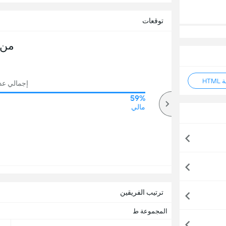
توقعات
من 
HT
إجمالي عدد ا
59%
65%
أكثر
مالي
ترتيب الفريقين
المجموعة ط