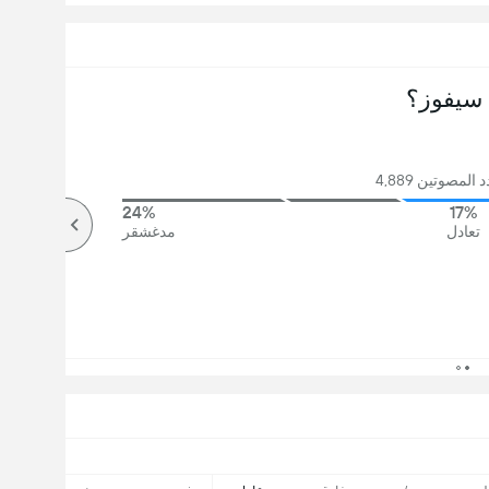
سيفوز؟
لمصوتين 4,889
24%
17%
تعادل
مدغشقر