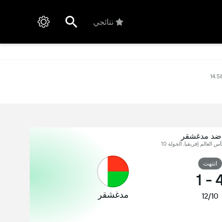
نتائجي
14.
ضد مدغشقر
 العالم إفريقيا, الجولة 10
انتهت
1
-
مدغشقر
12/10