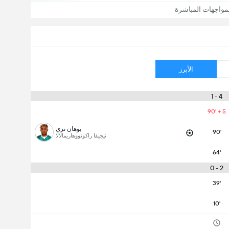
مواجهات المباشرة
الأبرز
4 - 1
90' + 5
يوهان نزي
90'
نيجيفا راكوتووهاريمالالا
64'
2 - 0
39'
10'