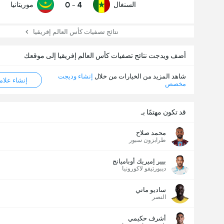
0
-
4
السنغال
موريتانيا
نتائج تصفيات كأس العالم إفريقيا
عدد الاهداف (2.5)
أضف ويدجت نتائج تصفيات كأس العالم إفريقيا إلى موقعك
شاهد المزيد من الخيارات من خلال
إنشاء وديجت
إنشاء علامة ML
مخصص
قد تكون مهتمًا بـ
محمد صلاح
طرابزون سبور
بيير إميريك أوباميانج
ديبورتيفو لاكورونيا
ساديو ماني
النصر
أشرف حكيمي