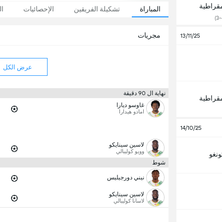
مقراطية
المباراة
تشكيلة الفريقين
الإحصائيات
ال
مجريات
13/11/25
عرض الكل
نهاية ال 90 دقيقة
مقراطية
غاوسو ديارا
امادو هيدارا
14/10/25
لاسين سينايكو
وويو كوليبالي
ونغو
شوط
نيني دورجيليس
لاسين سينايكو
لاسانا كوليبالي