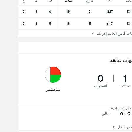
لعب
+/-
فارق
نقاط
ف
ت
خ
3
1
6
19
5
12:17
10
2
3
5
18
11
6:17
10
كأس العالم إفريقيا
هات سابقة
0
1
تعادلات
انتصارات
مدغشقر
أس العالم إفريقيا
0 - 0
مالي
 الكل