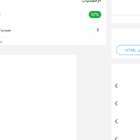
الإحصائيات
57%
ا
3
تسديدا
عرض
HT