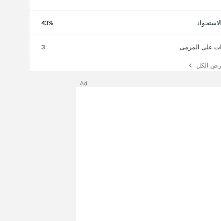
لاستحواذ
43%
ت على المرمى
3
 الكل
Ad