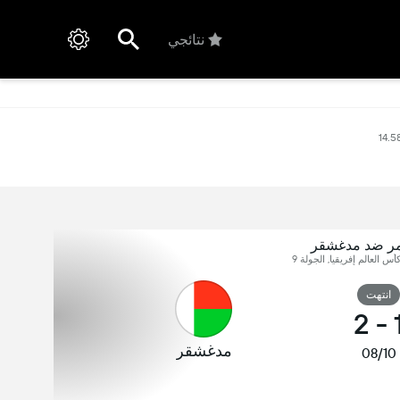
نتائجي
14.
مر ضد مدغشقر
س العالم إفريقيا, الجولة 9
انتهت
2
-
مدغشقر
08/10