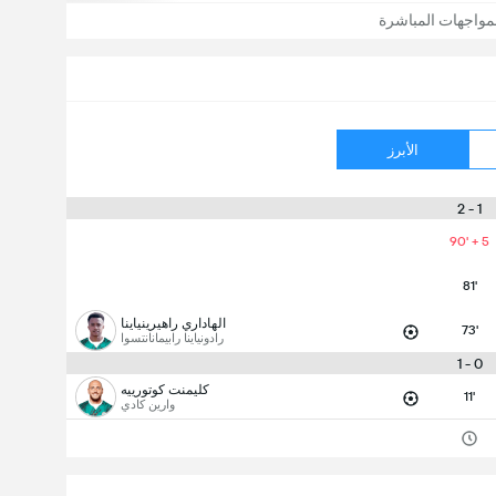
مواجهات المباشرة
الأبرز
1 - 2
90' + 5
81'
الهاداري راهيرينياينا
73'
رادونياينا رابيمانانتسوا
0 - 1
كليمنت كوتورييه
11'
وارين كادي