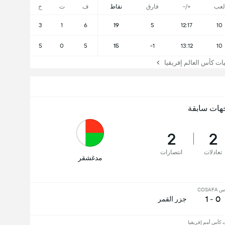
لعب
+/-
فارق
نقاط
ف
ت
خ
3
1
6
19
5
12:17
10
5
0
5
15
-1
13:12
10
كأس العالم إفريقيا
هات سابقة
2
2
تعادلات
انتصارات
مدغشقر
COSAFA
0 - 1
جزر القمر
 كأس أمم إفريقيا