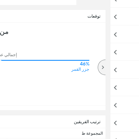
توقعات
من 
إجمالي عدد 
46%
63%
أكثر
جزر القمر
ترتيب الفريقين
المجموعة ط