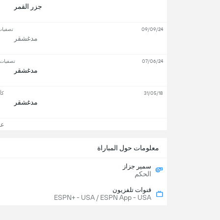
جزر القمر
09/09/24
تصفيات
مدغشقر
07/06/24
تصفيات ك
مدغشقر
31/05/18
كأس 
مدغشقر
عرض
معلومات حول المباراة
سمير جزاز
الحكم
قنوات تلفزيون
ESPN+ - USA / ESPN App - USA