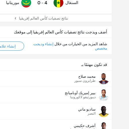
0
-
4
السنغال
موريتانيا
نتائج تصفيات كأس العالم إفريقيا
أضف ويدجت نتائج تصفيات كأس العالم إفريقيا إلى موقعك
شاهد المزيد من الخيارات من خلال
إنشاء وديجت
إنشاء علامة ML
مخصص
قد تكون مهتمًا بـ
محمد صلاح
طرابزون سبور
بيير إميريك أوباميانج
ديبورتيفو لاكورونيا
ساديو ماني
النصر
أشرف حكيمي