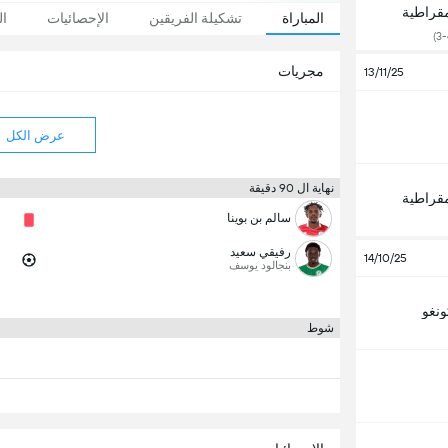
مقراطية
المباراة
تشكيلة الفريقين
الإحصائيات
ال
مجريات
13/11/25
عرض الكل
نهاية ال 90 دقيقة
مقراطية
سالم بن بوينا
رفيقي سعيد
14/10/25
بنجالود يوسف
ونغو
شوط