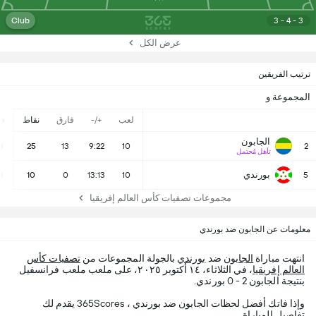
Club
3 - 4 - 3
عرض الكل
ترتيب الفريقين
المجموعة و
لعب
+/-
فارق
نقاط
ف
الجابون
8
25
13
9:22
10
2
تأهل مُحتمل
بورندي
3
10
0
13:13
10
5
مجموعات تصفيات كأس العالم إفريقيا
معلومات عن الجابون ضد بورندي
انتهت مباراة
الجابون
ضد
بورندي
بالجولة المجموعات من
تصفيات كأس
العالم إفريقيا
، في الثلاثاء، ١٤ أكتوبر ٢٠٢٥، على ملعب ملعب فرانسفيل
بنتيجة الجابون 2 - 0 بورندي.
وإذا فاتك أفضل لحظات الجابون ضد بورندي ، 365Scores يقدم لك
تفاصيل المباراة.