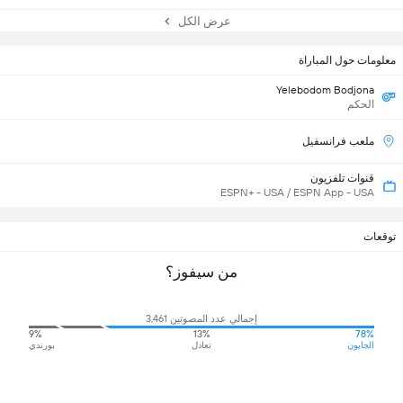
عرض الكل
معلومات حول المباراة
Yelebodom Bodjona
الحكم
ملعب فرانسفيل
قنوات تلفزيون
ESPN+ - USA / ESPN App - USA
توقعات
من سيفوز؟
إجمالي عدد المصوتين 3,461
9%
13%
78%
الجابون
تعادل
بورندي