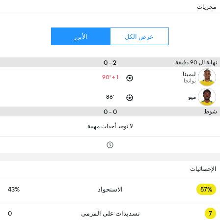
مجريات
عرض الكل
الأبرز
2 - 0
نهاية ال 90 دقيقة
ليمينا
90' + 1
بوانجا
ميو
86'
0 - 0
شوط
لا توجد أحداث مهمة
الإحصائيات
57%
الاستحواذ
43%
7
تسديدات على المرمى
0