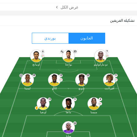
عرض الكل
تشكيلة الفريقين
الجابون
بورندي
6
20
7
دو ماركولينو
بوانجا
أوبيانج
18
12
22
11
أفيرلانت
ندونغ
كاكو
ليمينا
13
5
4
مبيمبا
مانغا
أونفيا
23
مبابا