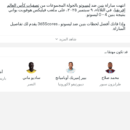
انتهت مباراة
بنين
ضد
ليسوتو
بالجولة المجموعات من
تصفيات كأس العالم
إفريقيا
، في الثلاثاء، ٩ سبتمبر ٢٠٢٥، على ملعب فيليكس هوفويت بواني
بنتيجة بنين 4 - 0 ليسوتو.
وإذا فاتك أفضل لحظات بنين ضد ليسوتو ، 365Scores يقدم لك تفاصيل
المباراة.
شاهد المزيد
قد تكون مهتمًا بـ
أش
محمد صلاح
بيير إميريك أوباميانج
ساديو ماني
باري
طرابزون سبور
ديبورتيفو لاكورونيا
النصر