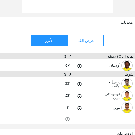
مجريات
عرض الكل
الأبرز
4 - 0
نهاية ال 90 دقيقة
أولايتان
67'
3 - 0
شوط
إيموران
33'
أولايتان
هونتوندجي
23'
موني
موني
6'
الإحصائيات