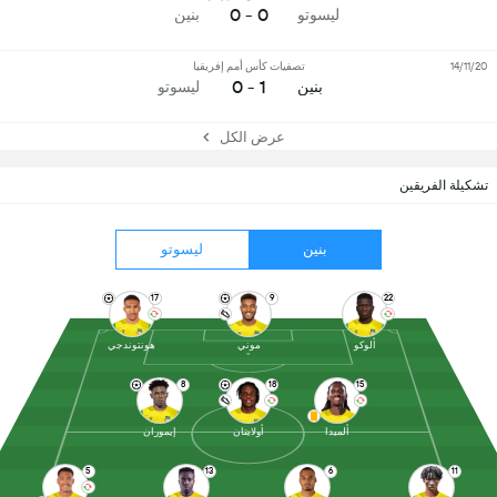
0 - 0
ليسوتو
بنين
14/11/20
تصفيات كأس أمم إفريقيا
1 - 0
بنين
ليسوتو
عرض الكل
تشكيلة الفريقين
بنين
ليسوتو
17
9
22
ألوكو
موني
هونتوندجي
8
18
15
ألميدا
أولايتان
إيموران
5
13
6
11