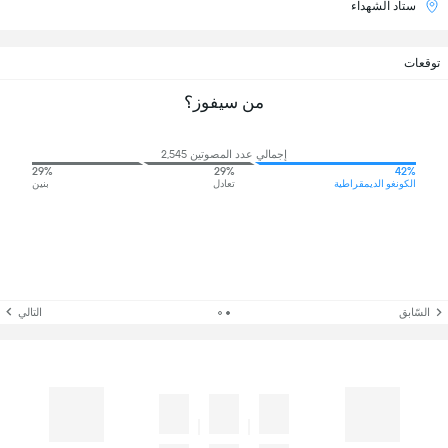
ستاد الشهداء
توقعات
من سيفوز؟
إجمالي عدد المصوتين 2,545
29%
29%
42%
الكونغو الديمقراطية
تعادل
بنين
السّابق
التالي