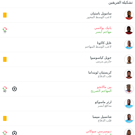
تشكيلة الفريقين
سامويل باستيان
لاعب الوسط المحور
يانيك بولاسي
مهاجم أيسر
77'
غايل كاكوتا
لاعب الوسط المهاجم
جويل كياسومبوا
حارس مرمى
كريستيان لوينداما
قلب الدفاع
بين مالانجو
المهاجم الصريح
90'
ارثر ماسوكو
مدافع أيسر
شانسيل مبيمبا
قلب الدفاع
ديوميرسي مبوكاني