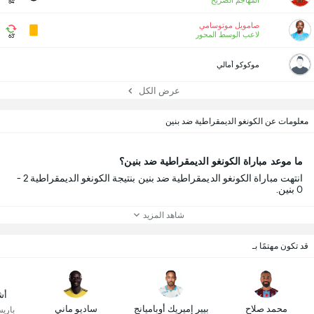
المهاجم الصريح
84'
صامويل موتوسامي
لاعب الوسط المحور
63'
موكوكو أمالي
عرض الكل
معلومات عن الكونغو الديمقراطية ضد بنين
ما موعد مباراة الكونغو الديمقراطية ضد بنين؟
انتهت مباراة الكونغو الديمقراطية ضد بنين بنتيجة الكونغو الديمقراطية 2 -
0 بنين.
شاهد المزيد
قد تكون مهتمًا بـ
أش
محمد صلاح
بيير إميريك أوباميانج
ساديو ماني
باري