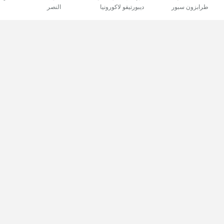
طرابزون سبور
ديبورتيفو لاكورونيا
النصر