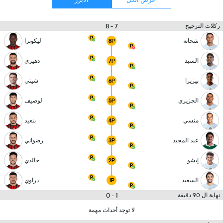
7 - 8
ركلات الترجيح
شحاتة
ليكونزا
8P
السيد
دهيري
7P
بيزيرا
شيتي
6P
الجزيري
لوصيف
5P
منسي
بنعيد
4P
عبد المجيد
رضواني
3P
إيشو
خالدي
2P
السعيد
دراوي
1P
1 - 0
نهاية ال 90 دقيقة
لا توجد أحداث مهمة