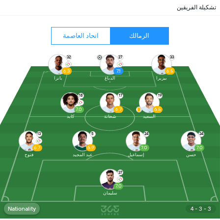
تشكيلة الفريقين
الزمالك
اتحاد العاصمة
32
27
33
6.3
7.1
6.5
بيزيرا
الدباغ
بانزا
18
17
19
7.0
6.7
6.5
السعيد
شحاتة
كايد
13
5
24
34
6.7
6.9
7.0
7.0
حسن
إسماعيل
عبد المجيد
فتوح
37
7.0
سليمان
Nationality
4 - 3 - 3