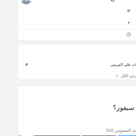
11'
1'
ت على المرمى
4
 الكل
سيفوز؟
 المصوتين 565