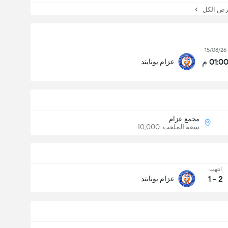
 الكل
15/08/26
01:0 م
عزام يونايتد
مجمع عزام
سعة الملعب: 10,000
انتهت
1
-
2
عزام يونايتد