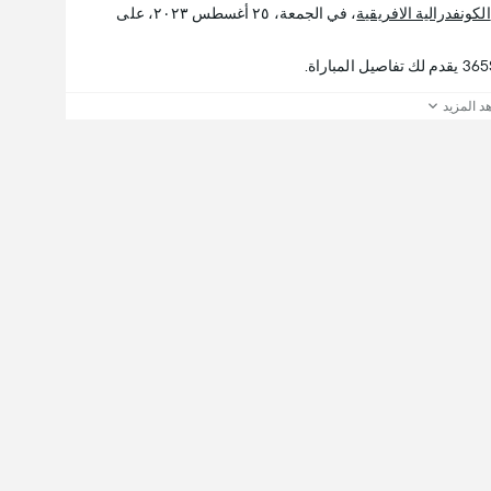
الكونفدرالية الافريقية
، في الجمعة، ٢٥ أغسطس ٢٠٢٣، على
د المزيد