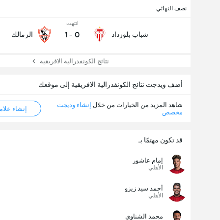
نصف النهائي
انتهت
1
-
0
شباب بلوزداد
الزمالك
نتائج الكونفدرالية الافريقية
أضف ويدجت نتائج الكونفدرالية الافريقية إلى موقعك
شاهد المزيد من الخيارات من خلال
إنشاء وديجت
إنشاء علامة ML
مخصص
قد تكون مهتمًا بـ
إمام عاشور
الأهلي
أحمد سيد زيزو
الأهلي
محمد الشناوي