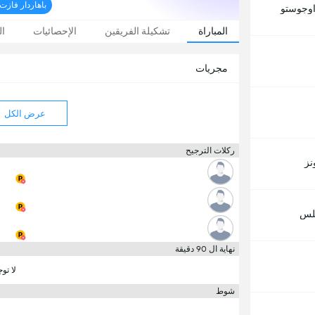
باهاردار فازت 4-3 بعد ركلات الترج
اوجوستو
المباراة
تشكيلة الفريقين
الإحصائيات
ال
مجريات
عرض الكل
ركلات الترجيح
نز
بلس
نهاية ال 90 دقيقة
لا تو
شوط