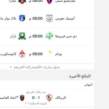
05:00 م
مقديشيو سيتي
كيتارا
05:00 م
أتوميك نغومي
بلاك بولز ماب
05:00 م
دي سي فيرونغا
بازار
05:00 م
يونام
كابوسكورب
جدول مباريات الكونفدرالية الافريقية
النتائج الأخيرة
النهائي
عدد الاهداف (2.5)
بعد ركلات الترجيح
0
-
1
الزمالك
اتحاد العاصم
النتيجة الاجمالية 1 - 1