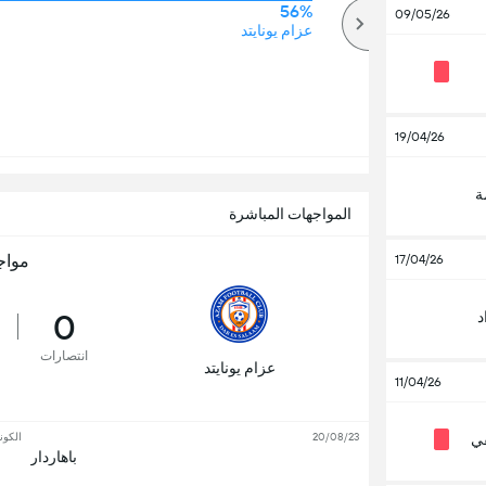
56%
63%
09/05/26
أكثر
عزام يونايتد
19/04/26
ة
المواجهات المباشرة
مواج
17/04/26
0
د
انتصارات
عزام يونايتد
11/04/26
20/08/23
الكون
في
باهاردار