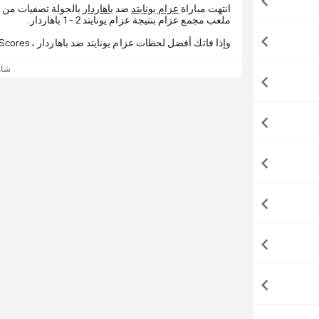
انتهت مباراة
عزام يونايتد
ضد
باهاردار
بالجولة تصفيات من
ملعب مجمع عزام بنتيجة عزام يونايتد 2 - 1 باهاردار.
وإذا فاتك أفضل لحظات عزام يونايتد ضد باهاردار ، 365Scores يقدم لك تفاصيل المباراة.
شاه