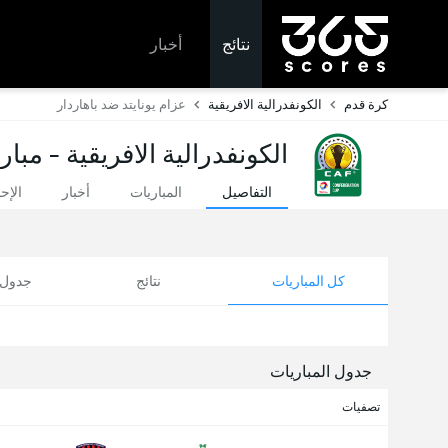
نتائج
أخبار
كرة قدم
الكونفدرالية الافريقية
عزام يونايتد ضد باهاردار
الكونفدرالية الافريقية - مبا
التفاصيل
المباريات
أخبار
الإح
كل المباريات
نتائج
جدول ا
جدول المباريات
تصفيات