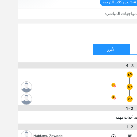
يح
مواجهات المباشرة
الأبرز
3 - 4
6P
5P
2P
2 - 1
جد أحداث مهمة
2 - 1
Habtamu Zewede
18'