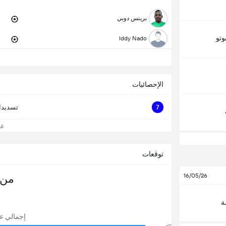
برينس دوبي
وتو
Iddy Nado
الإحصائيات
7
تسديدا
عرض
توقعات
16/05/26
من 
ة
إجمالي عدد