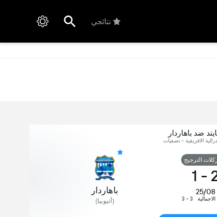
نتائجي
يتد ضد باهاردار
درالية الافريقية - تصفيات
ركلات الترجيح
1
-
باهاردار
25/08
 الاجمالية
3 - 3
(أثيوبيا)