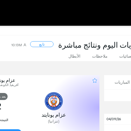
ريات اليوم ونتائج مباشرة
تابع
10.13M
صائيات
ملاحظات
الأبطال
عزام يونا
لمباريات
أفريقيا, الكونف
بعد 
2
عزام يونايتد
04/09/26
النتيجة
(تنزانيا)