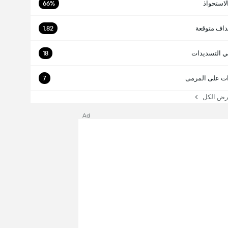
لاستحواذ
66%
داف متوقعة
1.82
ي التسديدات
18
ت على المرمى
7
 الكل
Ad