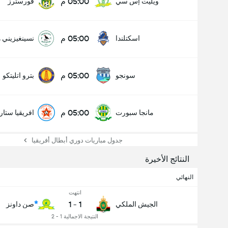
05:00 م
ويليت إس سي
فورسترز
05:00 م
اسكتلندا
نسينغيزيني 
05:00 م
سونجو
بترو اتليتكو
05:00 م
مانجا سبورت
افريقيا ستار
جدول مباريات دوري أبطال أفريقيا
النتائج الأخيرة
النهائي
انتهت
1
-
1
الجيش الملكي
صن داونز
النتيجة الاجمالية 1 - 2