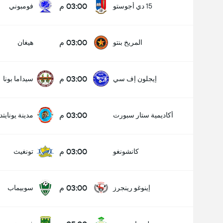
03:00 م
15 دي أجوستو
فومبوني
03:00 م
المريخ بنتو
هيغان
03:00 م
إيجلون إف سي
سيداما بونا
03:00 م
أكاديمية ستار سبورت
مدينة يونايتد
03:00 م
كانشونغو
تونغيث
03:00 م
إينوغو رينجرز
سوبيماب