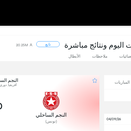
ت اليوم ونتائج مباشرة
تابع
20.25M
صائيات
ملاحظات
الأبطال
النجم الس
لمباريات
أفريقيا, دوري 
0
النجم الساحلي
04/09/26
(تونس)