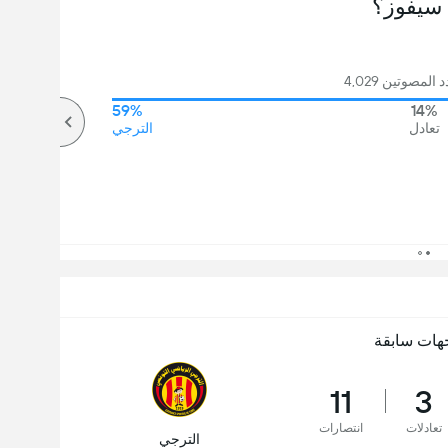
سيفوز؟
لمصوتين 4,029
59%
14%
تعادل
الترجي
هات سابقة
11
3
تعادلات
انتصارات
الترجي