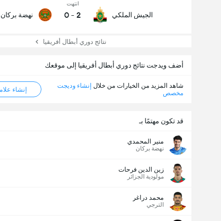
عدد الاهداف (2.5)
انتهت
0
-
2
الجيش الملكي
نهضة بركان
نتائج دوري أبطال أفريقيا
أضف ويدجت نتائج دوري أبطال أفريقيا إلى موقعك
شاهد المزيد من الخيارات من خلال
إنشاء وديجت
إنشاء علامة ML
مخصص
قد تكون مهتمًا بـ
منير المحمدي
نهضة بركان
زين الدين فرحات
مولودية الجزائر
محمد دراغر
الترجي