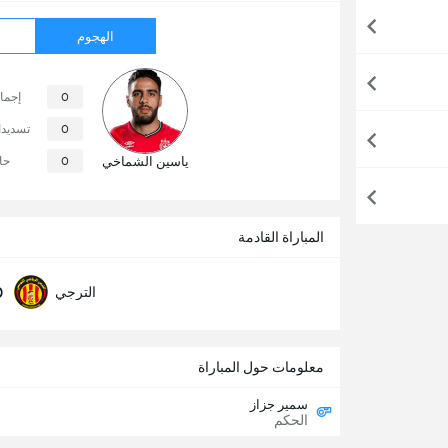
الهجوم
0
إجما
0
تسديد
ياسين الشماخي
0
حا
المباراة القادمة
0
الترجي
معلومات حول المباراة
سمير جزاز
الحكم