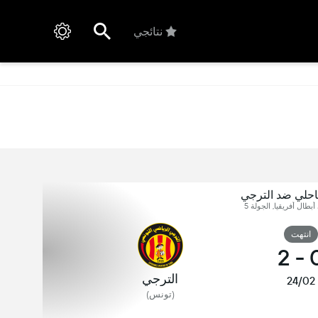
نتائجي
احلي ضد الترجي
أبطال أفريقيا, الجولة 5
انتهت
2
-
الترجي
24/02
(تونس)