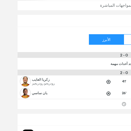
مواجهات المباشرة
الأبرز
0 - 2
جد أحداث مهمة
0 - 2
زكريا العايب
41'
رودريجو رودريجيز
26'
يان ساسي