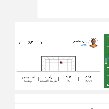
يان ساسي
26'
هدف
0.37
0.22
رأسية
لعب مفتوح
xGOT
xG
طريقة التسديد
الوضعية