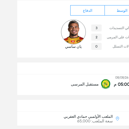
الوسط
الدفاع
لي التسديدات
3
ات على المرمى
2
لات التسلل
0
يان ساسي
08/08/26
05:0 م
مستقبل المرسى
الملعب الأولمبي حمادي العقربي
سعة الملعب: 65,000