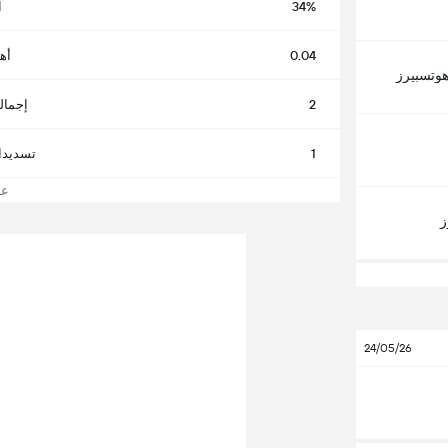
34%
ا
0.04
أه
هوتسبيرز
2
إجمال
1
تسديدا
عرض
ز
24/05/26