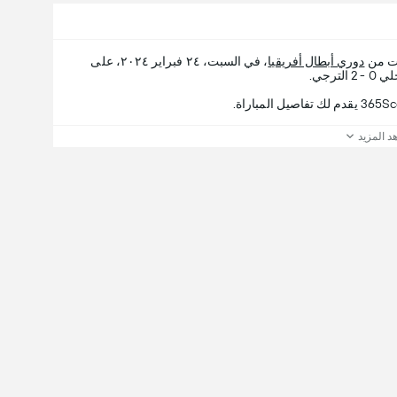
ات من
دوري أبطال أفريقيا
، في السبت، ٢٤ فبراير ٢٠٢٤، على
رجي.
د المزيد