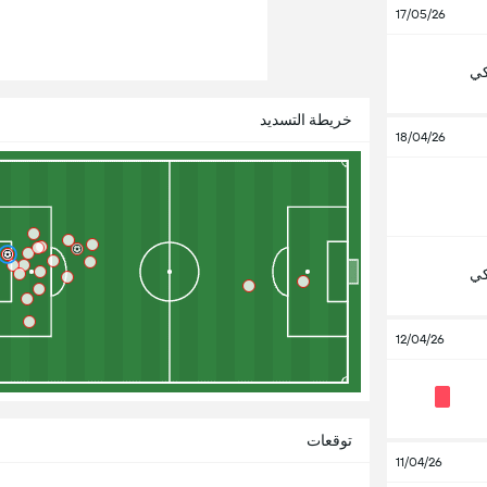
17/05/26
كي
خريطة التسديد
18/04/26
كي
12/04/26
توقعات
11/04/26