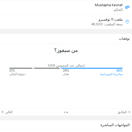
Mustapha Kechaf
الحكم
ملعب 11 نوفمبرو
سعة الملعب: 48,500
توقعات
من سيفوز؟
إجمالي عدد المصوتين 1,004
21%
24%
55%
ساجرادا اسبيرانسا
تعادل
دجوليبا المالي
السّابق
التالي
المواجهات المباشرة