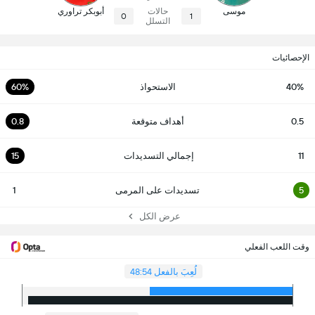
موسى
حالات
أبوبكر تراوري
0
1
التسلل
الإحصائيات
40%
الاستحواذ
60%
0.5
أهداف متوقعة
0.8
11
إجمالي التسديدات
15
5
تسديدات على المرمى
1
عرض الكل
وقت اللعب الفعلي
لُعِبَ بالفعل 48:54