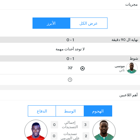
مجريات
عرض الكل
الأبرز
1 - 0
نهاية ال 90 دقيقة
لا توجد أحداث مهمة
1 - 0
شوط
موسى
32'
تاتي
أهم اللاعبين
الهجوم
الوسط
الدفاع
إجمالي
0
3
التسديدات
تسديدات
0
2
على المرمى