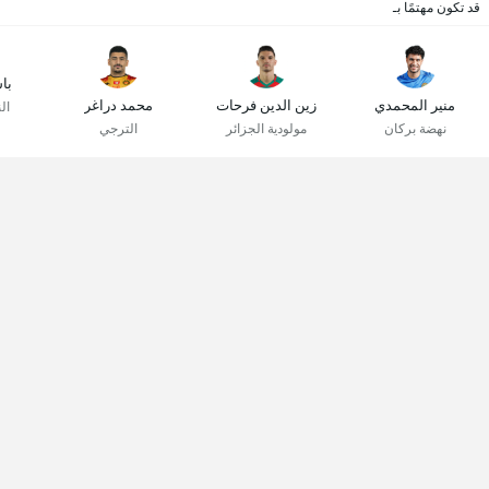
قد تكون مهتمًا بـ
با
منير المحمدي
زين الدين فرحات
محمد دراغر
ال
نهضة بركان
مولودية الجزائر
الترجي