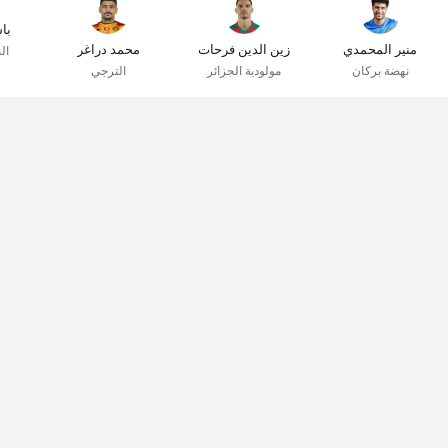
با
منير المحمدي
زين الدين فرحات
محمد دراغر
ال
نهضة بركان
مولودية الجزائر
الترجي