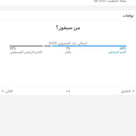
سعة الملعب: 28,000
توقعات
من سيفوز؟
إجمالي عدد المصوتين 2,670
29%
7%
64%
النجم الساحلي
تعادل
النادي الرياضي القسنطيني
السّابق
التالي