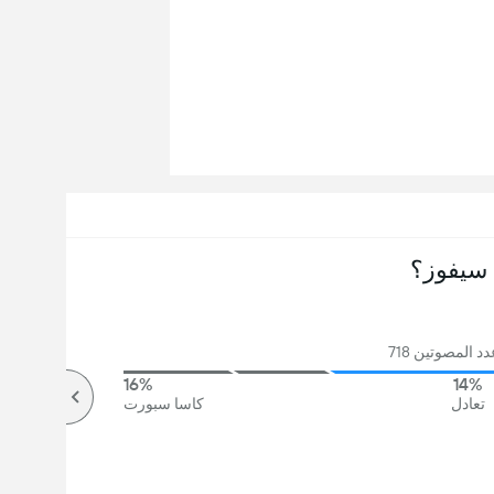
سيفوز؟
د المصوتين 718
16%
14%
تعادل
كاسا سبورت