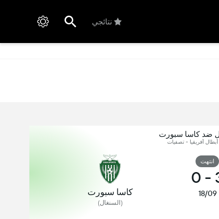
نتائجي
ئل ضد كاسا سبورت
 أبطال أفريقيا - تصفيات
انتهت
0
-
كاسا سبورت
18/09
(السنغال)