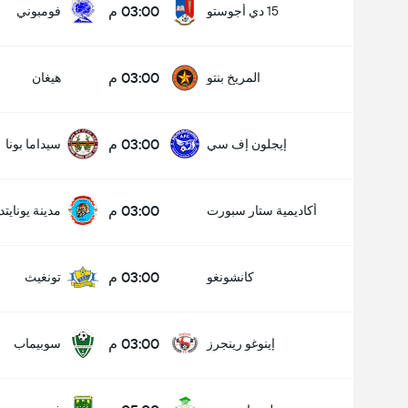
03:00 م
15 دي أجوستو
فومبوني
03:00 م
المريخ بنتو
هيغان
03:00 م
إيجلون إف سي
سيداما بونا
03:00 م
أكاديمية ستار سبورت
مدينة يونايتد
03:00 م
كانشونغو
تونغيث
03:00 م
إينوغو رينجرز
سوبيماب