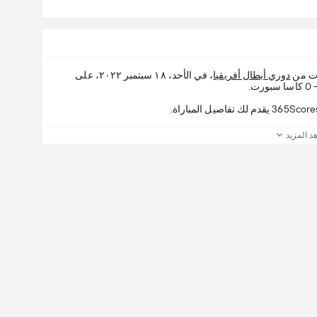
ات من
دوري أبطال أفريقيا
، في الأحد، ١٨ سبتمبر ٢٠٢٢، على
د المزيد