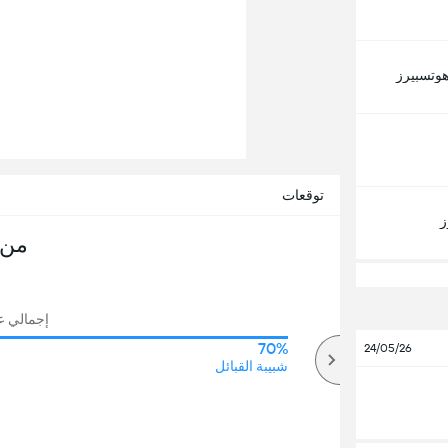
هوتسبيرز
توقعات
ز
من 
إجمالي عد
70%
54%
24/05/26
أكثر
شبيبة القبائل