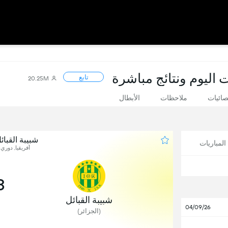
ت اليوم ونتائج مباشرة
تابع
20.25M
صائيات
ملاحظات
الأبطال
شبيبة القبا
لمباريات
أفريقيا, دوري
3
شبيبة القبائل
04/09/26
(الجزائر)