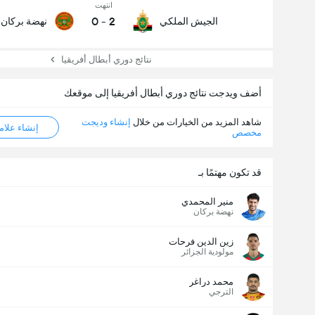
انتهت
0
-
2
الجيش الملكي
نهضة بركان
نتائج دوري أبطال أفريقيا
أضف ويدجت نتائج دوري أبطال أفريقيا إلى موقعك
شاهد المزيد من الخيارات من خلال
إنشاء وديجت
إنشاء علامة ML
مخصص
قد تكون مهتمًا بـ
منير المحمدي
نهضة بركان
زين الدين فرحات
مولودية الجزائر
محمد دراغر
الترجي