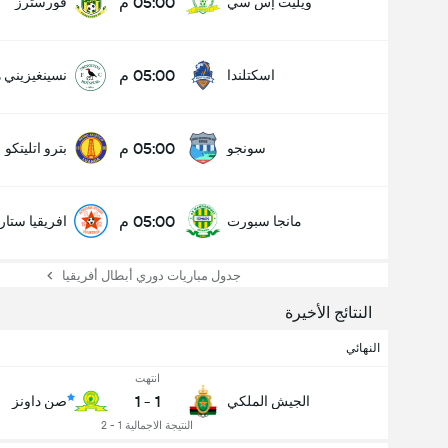
05:00 م
ويليت إس سي
فورسترز
05:00 م
اسكتلندا
نسينغيزيني 
05:00 م
سونجو
بترو اتليتكو
05:00 م
مانجا سبورت
افريقيا ستار
عدد الاهداف (2.5)
جدول مباريات دوري أبطال أفريقيا
النتائج الأخيرة
النهائي
انتهت
1
-
1
الجيش الملكي
صن داونز
النتيجة الاجمالية 1 - 2